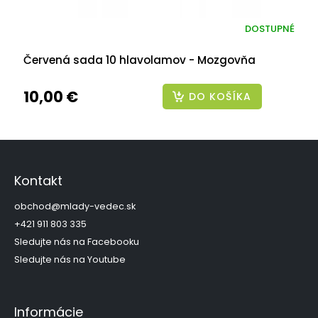
DOSTUPNÉ
Červená sada 10 hlavolamov - Mozgovňa
10,00 €
DO KOŠÍKA
Z
á
p
Kontakt
ä
t
obchod
@
mlady-vedec.sk
i
+421 911 803 335
e
Sledujte nás na Facebooku
Sledujte nás na Youtube
Informácie