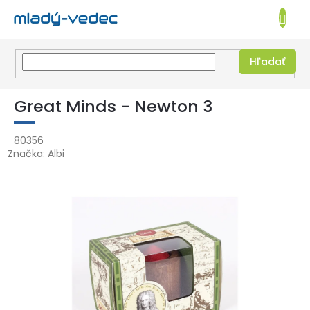
EUR
NÁKUPN
KOŠÍK
Hľadať
Prejsť
na
Great Minds - Newton 3
obsah
80356
Značka:
Albi