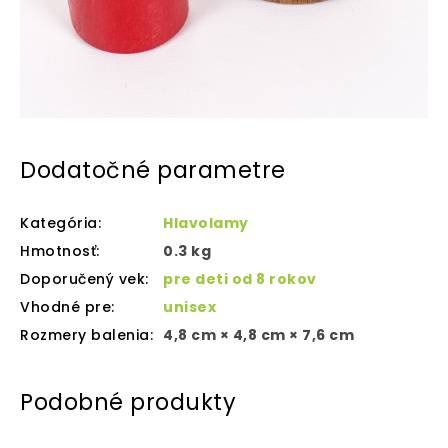
Dodatočné parametre
Kategória
:
Hlavolamy
Hmotnosť
:
0.3 kg
Doporučený vek
:
pre deti od 8 rokov
Vhodné pre
:
unisex
Rozmery balenia
:
4,8 cm × 4,8 cm × 7,6 cm