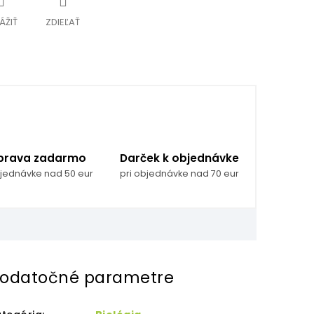
ÁŽIŤ
ZDIEĽAŤ
prava zadarmo
Darček k objednávke
bjednávke nad 50 eur
pri objednávke nad 70 eur
odatočné parametre