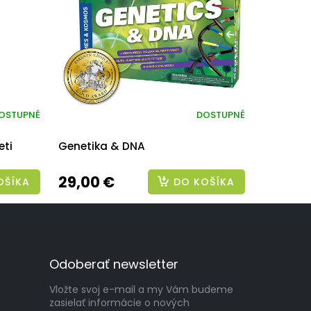
OSTUPNÉ
DOSTUPNÉ
eti
Genetika & DNA
29,00 €
OŠÍKA
DO KOŠÍKA
Odoberať newsletter
Vložte svoj e-mail a my Vám budeme
zasielať informácie o nových