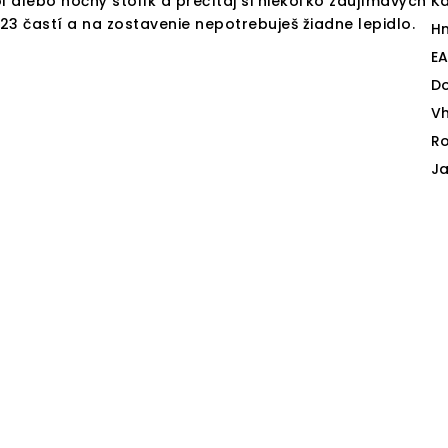
ôl alebo nočný stolík a prečítaj si niekoľko zaujímavých
Ka
 23 častí a na zostavenie nepotrebuješ žiadne lepidlo.
H
E
D
V
Ro
J