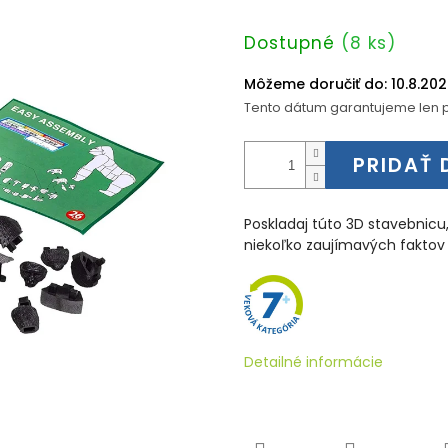
Jednotková
Dostupné
(8 ks)
cena:
Môžeme doručiť do:
10.8.20
Tento dátum garantujeme len p
PRIDAŤ 
Poskladaj túto 3D stavebnicu, 
niekoľko zaujímavých faktov 
Detailné informácie