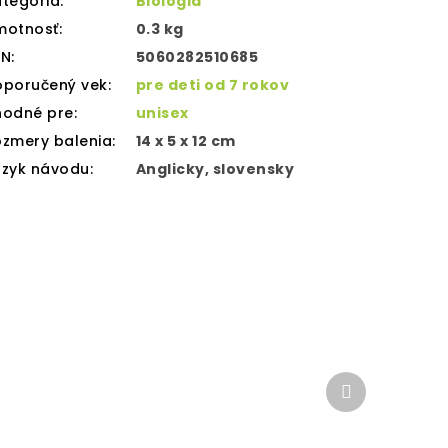
tegória
:
Biológia
motnosť
:
0.3 kg
AN
:
5060282510685
oporučený vek
:
pre deti od 7 rokov
hodné pre
:
unisex
zmery balenia
:
14 x 5 x 12 cm
azyk návodu
:
Anglicky, slovensky
Ďalší
produkt