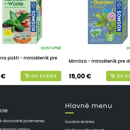
DOSTUPNÉ
D
na púšti - miniskleník pre
Mimóza - miniskleník pre d
 €
15,00 €
DO KOŠÍKA
DO K
Hlavné menu
cie
é obchodné podmienky
Úvodná stránka
sobných údajov