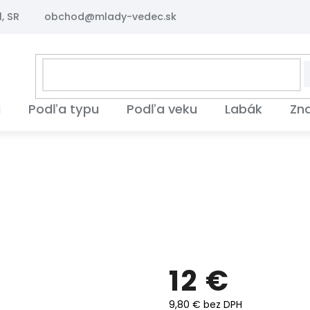
, SR
obchod@mlady-vedec.sk
i
Podľa typu
Podľa veku
Labák
Zn
12 €
9,80 € bez DPH