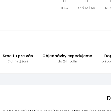
TLAČ
OPÝTAŤ SA
STR
Sme tu pre vás
Objednávky expedujeme
Do
7 dní v týždni
do 24 hodín
pri o
D