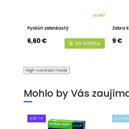
10 DNÍ
Pyskúň zelenkastý
Zebra 
6,60 €
9 €
DO KOŠÍKA
High-contrast mode
Mohlo by Vás zaujím
NÁŠ TIP
NOVIN