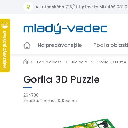
Prejsť
A. Lutonského 716/11, Liptovský Mikuláš 031 01
na
obsah
Najpredávanejšie
Podľa oblast
Podľa oblasti
Biológia
Gorila 3D Puzzle
Gorila 3D Puzzle
264730
Značka:
Thames & Kosmos