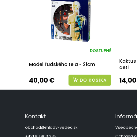
DOSTUPNÉ
Kaktus 
Model ľudského tela - 21cm
deti
40,00 €
14,00
DO KOŠÍKA
Z
á
p
ä
Kontakt
Informá
t
i
obchod
@
mlady-vedec.sk
Všeobecn
e
+421 911 803 335
Ochrana o