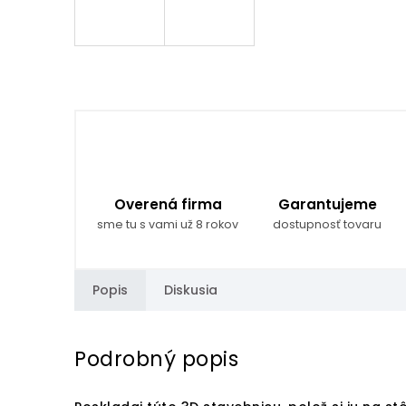
Overená firma
Garantujeme
sme tu s vami už 8 rokov
dostupnosť tovaru
Popis
Diskusia
Podrobný popis