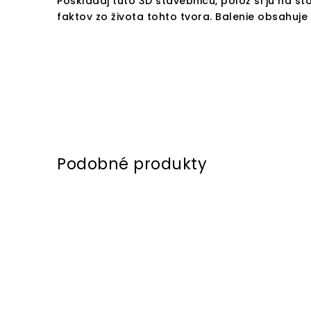
Poskladaj túto 3D stavebnicu, polož si ju na st
faktov zo života tohto tvora. Balenie obsahuje