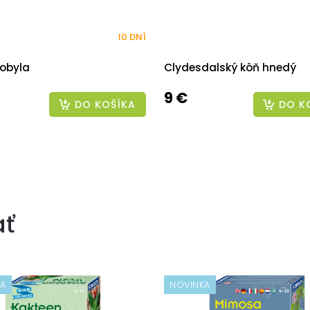
10 DNÍ
kobyla
Clydesdalský kôň hnedý
9 €
DO KOŠÍKA
DO K
ať
KA
NOVINKA