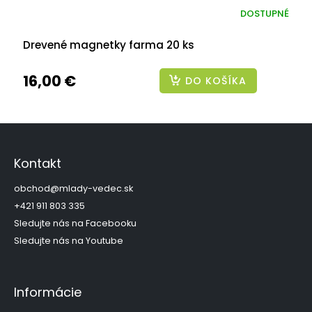
DOSTUPNÉ
Drevené magnetky farma 20 ks
16,00 €
DO KOŠÍKA
Z
á
p
Kontakt
ä
t
obchod
@
mlady-vedec.sk
i
+421 911 803 335
e
Sledujte nás na Facebooku
Sledujte nás na Youtube
Informácie