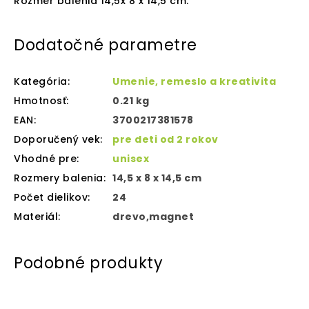
Rozmer balenia 14,5x 8 x 14,5 cm.
Dodatočné parametre
Kategória
:
Umenie, remeslo a kreativita
Hmotnosť
:
0.21 kg
EAN
:
3700217381578
Doporučený vek
:
pre deti od 2 rokov
Vhodné pre
:
unisex
Rozmery balenia
:
14,5 x 8 x 14,5 cm
Počet dielikov
:
24
Materiál
:
drevo,magnet