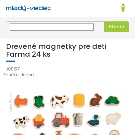
EUR
NÁKUPN
KOŠÍK
Hľadať
Prejsť
na
Drevené magnetky pre deti
obsah
Farma 24 ks
J08157
Značka:
Janod