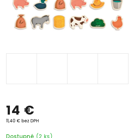
14 €
11,40 € bez DPH
Jednotková
Dostupné
(2 ks)