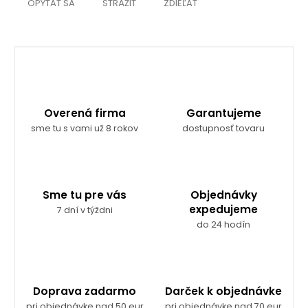
OPÝTAŤ SA
STRÁŽIŤ
ZDIEĽAŤ
Overená firma
Garantujeme
sme tu s vami už 8 rokov
dostupnosť tovaru
Sme tu pre vás
Objednávky
expedujeme
7 dní v týždni
do 24 hodín
Doprava zadarmo
Darček k objednávke
pri objednávke nad 50 eur
pri objednávke nad 70 eur