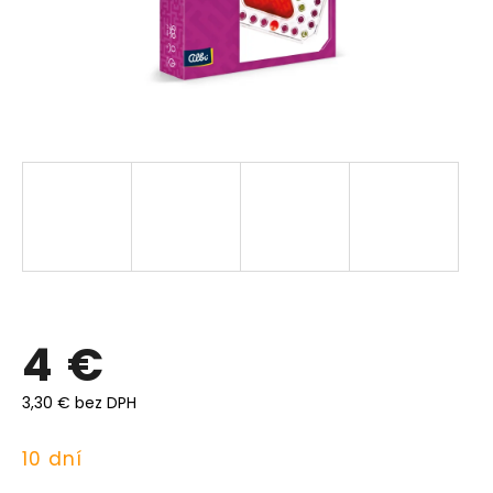
4 €
3,30 € bez DPH
Jednotková
10 dní
cena: