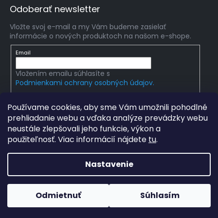
Odoberať newsletter
Vložte svoj e-mail a my Vám budeme zasielať
informácie o nových produktoch na našom e-shope.
Email
Vložením emailu súhlasíte s
Podmienkami ochrany osobných údajov.
PRIHLÁSIŤ SA
Používame cookies, aby sme Vám umožnili pohodlné
prehliadanie webu a vďaka analýze prevádzky webu
neustále zlepšovali jeho funkcie, výkon a
použiteľnosť. Viac informácií nájdete
tu
.
Copyright 2026
mlady-vedec.sk
. Všetky práva
vyhradené.
Upraviť nastavenie cookies
Nastavenie
Grafický návrh vytvořil a na Shoptet implementoval
Tomáš
Hlad
a
techka s.r.o.
Odmietnuť
Súhlasím
Vytvoril Shoptet