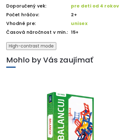
Doporučený vek
:
pre deti od 4 rokov
Počet hráčov
:
2+
Vhodné pre
:
unisex
Časová náročnost v min.
:
15+
High-contrast mode
Mohlo by Vás zaujímať