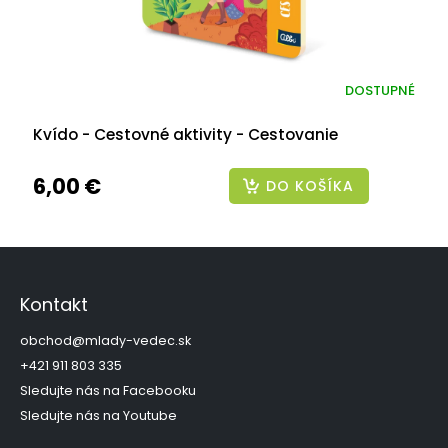
DOSTUPNÉ
Kvído - Cestovné aktivity - Cestovanie
6,00 €
DO KOŠÍKA
Z
á
p
Kontakt
ä
t
obchod
@
mlady-vedec.sk
i
+421 911 803 335
e
Sledujte nás na Facebooku
Sledujte nás na Youtube