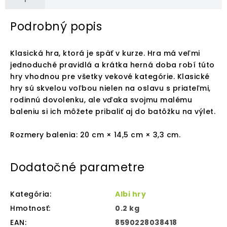
Podrobný popis
Klasická hra, ktorá je späť v kurze. Hra má veľmi
jednoduché pravidlá a krátka herná doba robí túto
hry vhodnou pre všetky vekové kategórie. Klasické
hry sú skvelou voľbou nielen na oslavu s priateľmi,
rodinnú dovolenku, ale vďaka svojmu malému
baleniu si ich môžete pribaliť aj do batôžku na výlet.
Rozmery balenia: 20 cm × 14,5 cm × 3,3 cm.
Dodatočné parametre
Kategória
:
Albi hry
Hmotnosť
:
0.2 kg
EAN
:
8590228038418