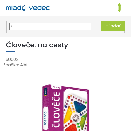
EUR
NÁKUPN
KOŠÍK
Hľadať
Prejsť
na
Človeče: na cesty
obsah
50002
Značka:
Albi