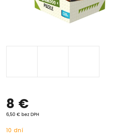
8 €
6,50 € bez DPH
Jednotková
10 dní
cena: