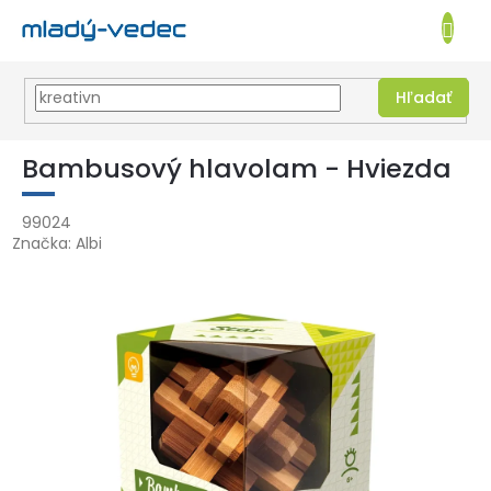
EUR
NÁKUPN
KOŠÍK
Hľadať
Prejsť
na
Bambusový hlavolam - Hviezda
obsah
99024
Značka:
Albi