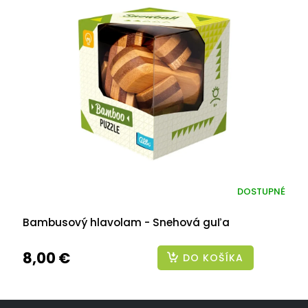
DOSTUPNÉ
Bambusový hlavolam - Snehová guľa
8,00 €
DO KOŠÍKA
Z