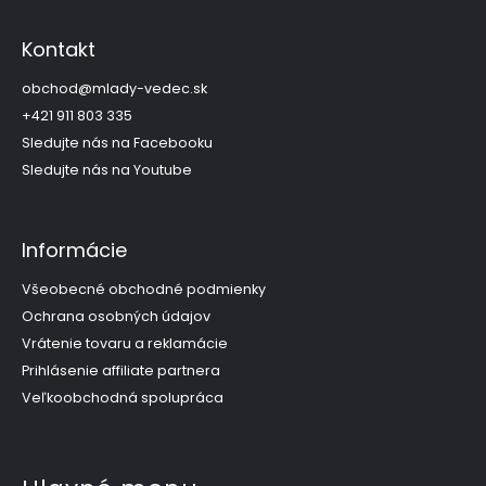
á
p
Kontakt
ä
t
obchod
@
mlady-vedec.sk
i
+421 911 803 335
e
Sledujte nás na Facebooku
Sledujte nás na Youtube
Informácie
Všeobecné obchodné podmienky
Ochrana osobných údajov
Vrátenie tovaru a reklamácie
Prihlásenie affiliate partnera
Veľkoobchodná spolupráca