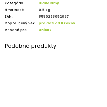
Kategória
:
Hlavolamy
Hmotnosť
:
0.5 kg
EAN
:
8590228052087
Doporučený vek
:
pre deti od 8 rokov
Vhodné pre
:
unisex