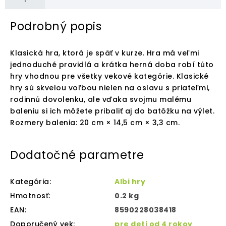
Podrobný popis
Klasická hra, ktorá je späť v kurze. Hra má veľmi
jednoduché pravidlá a krátka herná doba robí túto
hry vhodnou pre všetky vekové kategórie. Klasické
hry sú skvelou voľbou nielen na oslavu s priateľmi,
rodinnú dovolenku, ale vďaka svojmu malému
baleniu si ich môžete pribaliť aj do batôžku na výlet.
Rozmery balenia: 20 cm × 14,5 cm × 3,3 cm.
Dodatočné parametre
Kategória
:
Albi hry
Hmotnosť
:
0.2 kg
EAN
:
8590228038418
Doporučený vek
:
pre deti od 4 rokov