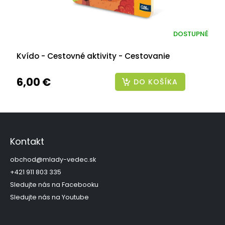
DOSTUPNÉ
Kvído - Cestovné aktivity - Cestovanie
6,00 €
DO KOŠÍKA
Z
á
p
Kontakt
ä
t
obchod
@
mlady-vedec.sk
i
+421 911 803 335
e
Sledujte nás na Facebooku
Sledujte nás na Youtube