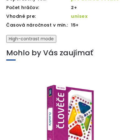
Počet hráčov
:
2+
Vhodné pre
:
unisex
Časová náročnost v min.
:
15+
High-contrast mode
Mohlo by Vás zaujímať