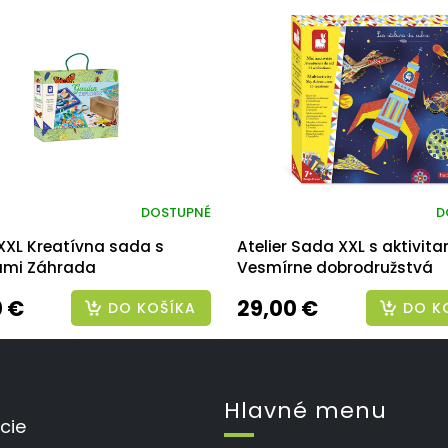
DOSTUPNÉ
D
 XXL Kreatívna sada s
Atelier Sada XXL s aktivita
tami Záhrada
Vesmírne dobrodružstvá
0 €
29,00 €
DO KOŠÍKA
DO K
Hlavné menu
cie