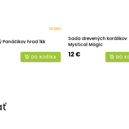
10 DNÍ
Sada drevených korálikov
 Panáčikov hrad 1kk
Mystical Magic
12 €
DO KOŠÍKA
DO K
ať