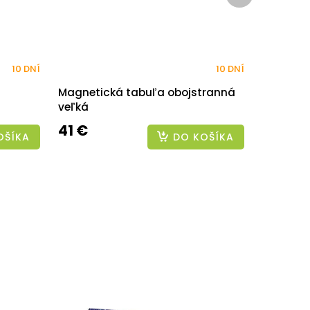
10 DNÍ
10 DNÍ
Magnetická tabuľa obojstranná
veľká
41 €
OŠÍKA
DO KOŠÍKA