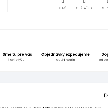
TLAČ
OPÝTAŤ SA
STR
Sme tu pre vás
Objednávky expedujeme
Do
7 dní v týždni
do 24 hodín
pri o
D