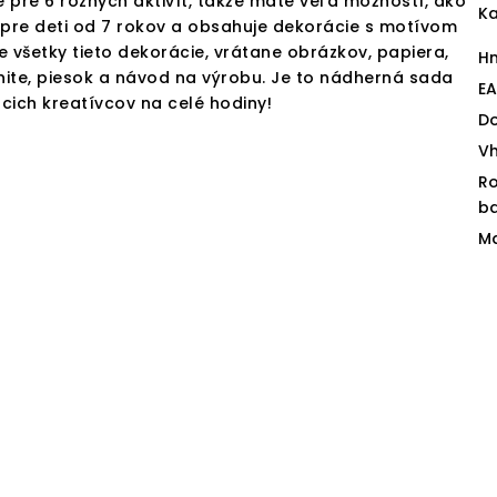
 pre 6 rôznych aktivít, takže máte veľa možností, ako
Ka
á pre deti od 7 rokov a obsahuje dekorácie s motívom
 všetky tieto dekorácie, vrátane obrázkov, papiera,
H
 nite, piesok a návod na výrobu. Je to nádherná sada
E
cich kreatívcov na celé hodiny!
D
V
R
ba
Ma