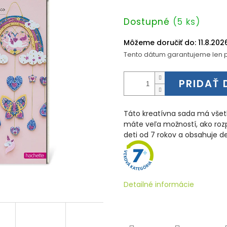
Jednotková
Dostupné
(5 ks)
cena:
Môžeme doručiť do:
11.8.202
Tento dátum garantujeme len p
PRIDAŤ 
Táto kreatívna sada má všetk
máte veľa možností, ako rozp
deti od 7 rokov a obsahuje 
Detailné informácie