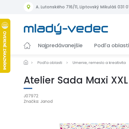
Prejsť
A. Lutonského 716/11, Liptovský Mikuláš 031 01
na
obsah
Najpredávanejšie
Podľa oblast
Podľa oblasti
Umenie, remeslo a kreativita
Atelier Sada Maxi XX
J07972
Značka:
Janod