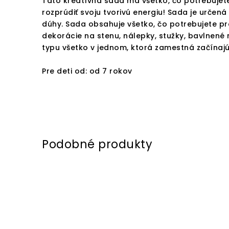
Táto kreatívna sada má všetko, čo potrebujete
rozprúdiť svoju tvorivú energiu! Sada je určen
dúhy. Sada obsahuje všetko, čo potrebujete pre
dekorácie na stenu, nálepky, stužky, bavlnené
typu všetko v jednom, ktorá zamestná začínajú
Pre deti od: od 7 rokov