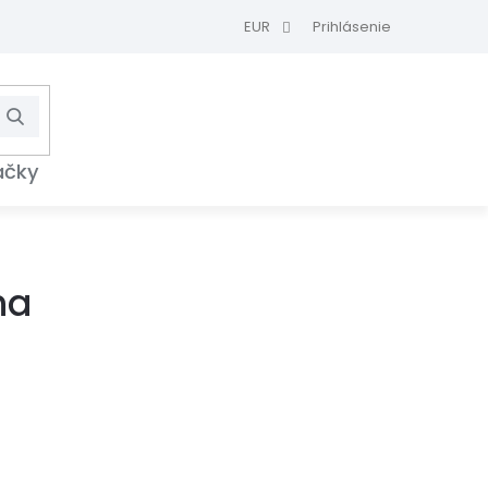
EUR
Prihlásenie
Hľadať
NÁKUPNÝ
KOŠÍK
ačky
ha