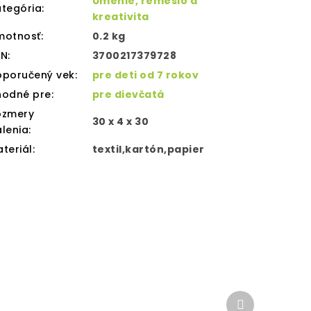
Umenie, remeslo a
tegória
:
kreativita
motnosť
:
0.2 kg
AN
:
3700217379728
oporučený vek
:
pre deti od 7 rokov
hodné pre
:
pre dievčatá
ozmery
30 x 4 x 30
lenia
:
teriál
:
textil,kartón,papier
Ďalší
produkt