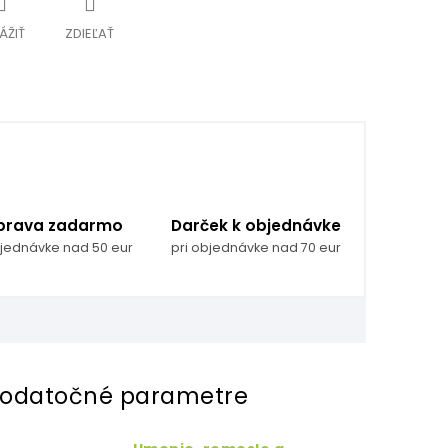
ÁŽIŤ
ZDIEĽAŤ
prava zadarmo
Darček k objednávke
bjednávke nad 50 eur
pri objednávke nad 70 eur
odatočné parametre