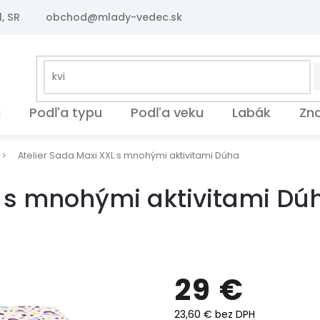
, SR
obchod@mlady-vedec.sk
i
Podľa typu
Podľa veku
Labák
Zn
Atelier Sada Maxi XXL s mnohými aktivitami Dúha
L s mnohými aktivitami Dú
29 €
23,60 € bez DPH