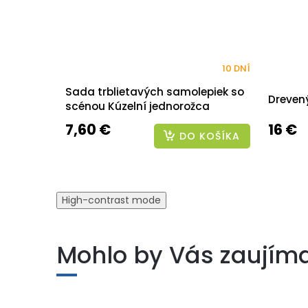
10 DNÍ
Sada trblietavých samolepiek so
Drevený
scénou Kúzelní jednorožca
7,60 €
16 €
DO KOŠÍKA
High-contrast mode
Mohlo by Vás zaujím