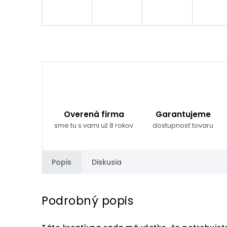
Overená firma
Garantujeme
sme tu s vami už 8 rokov
dostupnosť tovaru
Popis
Diskusia
Podrobný popis