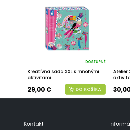
DOSTUPNÉ
Kreatívna sada XXL s mnohými
Atelier
aktivitami
aktivi
29,00 €
30,0
DO KOŠÍKA
Z
á
p
ä
Kontakt
Informá
t