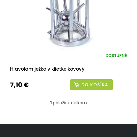
r
o
d
u
k
t
o
v
DOSTUPNÉ
Hlavolam ježko v klietke kovový
7,10 €
DO KOŠÍKA
1
položiek celkom
O
v
l
á
Z
d
á
a