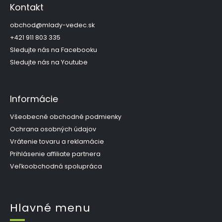
p
c
Kontakt
i
ä
e
t
obchod
@
mlady-vedec.sk
p
i
+421 911 803 335
r
e
Sledujte nás na Facebooku
v
k
Sledujte nás na Youtube
y
v
ý
Informácie
p
i
s
Všeobecné obchodné podmienky
u
Ochrana osobných údajov
Vrátenie tovaru a reklamácie
Prihlásenie affiliate partnera
Veľkoobchodná spolupráca
Hlavné menu