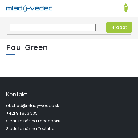
EUR
NÁKUPN
KOŠÍK
Hľadať
Prejsť
na
Paul Green
obsah
Z
á
p
Kontakt
ä
t
obchod
@
mlady-vedec.sk
i
+421 911 803 335
e
Sledujte nás na Facebooku
Sledujte nás na Youtube