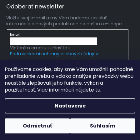
Odoberať newsletter
Vložte svoj e-mail a my Vám budeme zasielať
informácie o nových produktoch na našom e-shope.
Email
Vložením emailu súhlasíte s
Podmienkami ochrany osobných údajov.
PRIHLÁSIŤ SA
Používame cookies, aby sme Vám umožnili pohodlné
prehliadanie webu a vďaka analýze prevádzky webu
neustále zlepšovali jeho funkcie, výkon a
použiteľnosť. Viac informácií nájdete
tu
.
Copyright 2026
mlady-vedec.sk
. Všetky práva
vyhradené.
Upraviť nastavenie cookies
Nastavenie
Grafický návrh vytvořil a na Shoptet implementoval
Tomáš
Hlad
a
techka s.r.o.
Odmietnuť
Súhlasím
Vytvoril Shoptet