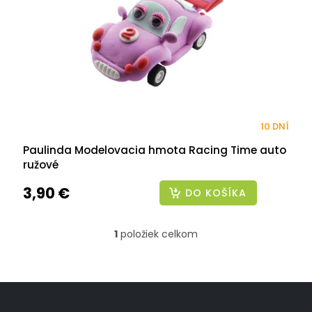
r
o
d
u
k
t
o
v
10 DNÍ
Paulinda Modelovacia hmota Racing Time auto
ružové
3,90 €
DO KOŠÍKA
1
položiek celkom
O
v
l
á
Z
d
á
a