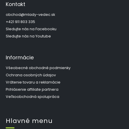
p
c
Kontakt
i
ä
e
t
obchod
@
mlady-vedec.sk
p
i
+421 911 803 335
r
e
Sledujte nás na Facebooku
v
k
Sledujte nás na Youtube
y
v
ý
Informácie
p
i
s
Všeobecné obchodné podmienky
u
Ochrana osobných údajov
Vrátenie tovaru a reklamácie
Prihlásenie affiliate partnera
Veľkoobchodná spolupráca
Hlavné menu