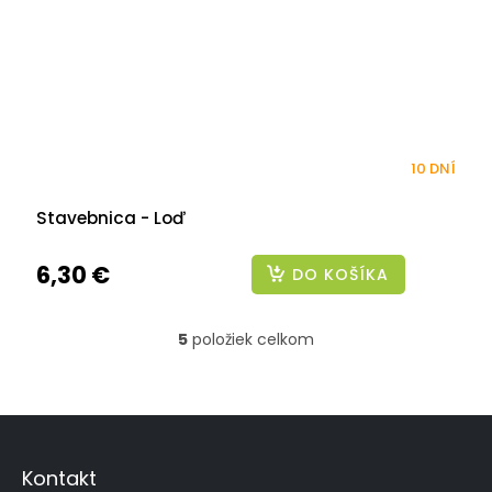
10 DNÍ
Stavebnica - Loď
6,30 €
DO KOŠÍKA
5
položiek celkom
O
v
l
á
Z
d
á
a
p
c
Kontakt