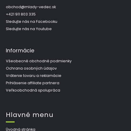
i
ä
e
t
obchod
@
mlady-vedec.sk
p
i
+421 911 803 335
r
e
Sledujte nás na Facebooku
v
k
Sledujte nás na Youtube
y
v
ý
Informácie
p
i
s
Všeobecné obchodné podmienky
u
Ochrana osobných údajov
Vrátenie tovaru a reklamácie
Prihlásenie affiliate partnera
Veľkoobchodná spolupráca
Hlavné menu
Úvodná stránka