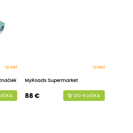
10 DNÍ
10 DNÍ
značiek
MyRoads Supermarket
88 €
OŠÍKA
DO KOŠÍKA