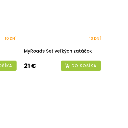
10 DNÍ
10 DNÍ
MyRoads Set veľkých zatáčok
21 €
OŠÍKA
DO KOŠÍKA