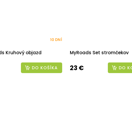
10 DNÍ
s Kruhový objazd
MyRoads Set stromčekov
23 €
DO KOŠÍKA
DO K