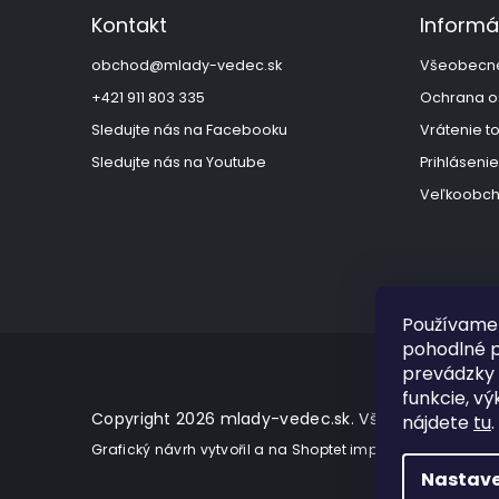
ä
Kontakt
Informá
t
i
obchod
@
mlady-vedec.sk
Všeobecn
e
+421 911 803 335
Ochrana o
Sledujte nás na Facebooku
Vrátenie t
Sledujte nás na Youtube
Prihlásenie
Veľkoobch
Používame 
pohodlné p
prevádzky 
funkcie, vý
Copyright 2026
mlady-vedec.sk
. Všetky práva vy
nájdete
tu
.
Grafický návrh vytvořil a na Shoptet implementoval
Tomá
Nastave