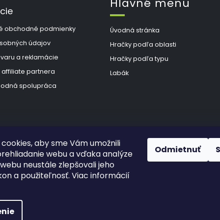
p
Hlavné menu
k
r
cie
v
o
k
é obchodné podmienky
Úvodná stránka
y
v
sobných údajov
Hračky podľa oblasti
v
ý
ovaru a reklamácie
a
Hračky podľa typu
p
 affiliate partnera
Labák
i
n
s
odná spolupráca
u
i
e
cookies, aby sme Vám umožnili
Odmietnuť
rehliadanie webu a vďaka analýze
webu neustále zlepšovali jeho
kon a použiteľnosť. Viac informácií
hradené.
Upraviť nastavenie cookies
š Hlad
a
techka s.r.o.
nie