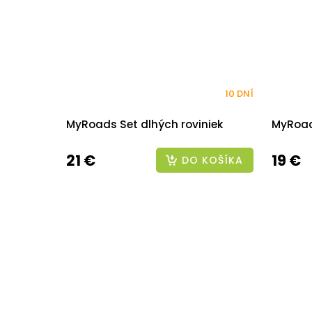
10 DNÍ
MyRoads Set dlhých roviniek
MyRoad
21 €
19 €
DO KOŠÍKA