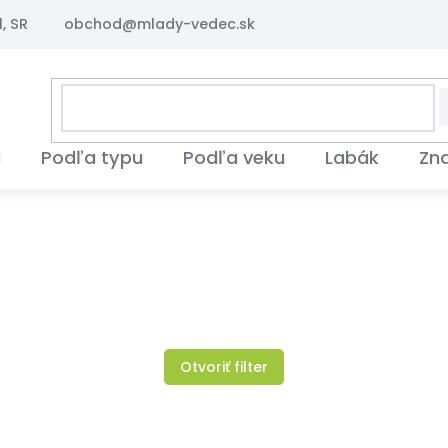
, SR
obchod@mlady-vedec.sk
i
Podľa typu
Podľa veku
Labák
Zn
Otvoriť filter