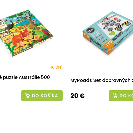
10 DNÍ
 puzzle Austrálie 500
MyRoads Set dopravných 
v
20 €
DO KOŠÍKA
DO K