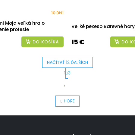
10 DNÍ
i Moja veľká hra o
Veľké pexeso Barevné hory
nie profesie
15 €
DO KOŠÍKA
DO K
NAČÍTAŤ 12 ĎALŠÍCH
1
3
O
S
v
t
l
á
HORE
r
d
a
á
c
i
n
e