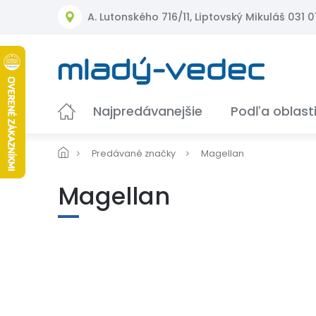
Prejsť
A. Lutonského 716/11, Liptovský Mikuláš 031 01
na
obsah
Najpredávanejšie
Podľa oblast
Predávané značky
Magellan
Magellan