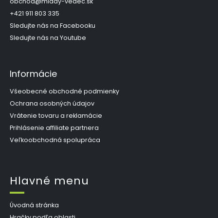
e
t
obchod
@
mlady-vedec.sk
p
i
+421 911 803 335
r
e
Sledujte nás na Facebooku
v
k
Sledujte nás na Youtube
y
v
ý
Informácie
p
i
s
Všeobecné obchodné podmienky
u
Ochrana osobných údajov
Vrátenie tovaru a reklamácie
Prihlásenie affiliate partnera
Veľkoobchodná spolupráca
Hlavné menu
Úvodná stránka
Hračky podľa oblasti