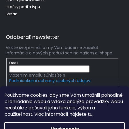
Hračky podľa typu
Labák
Odoberať newsletter
Vložte svoj e-mail a my Vám budeme zasielať
informácie o nových produktoch na našom e-shope.
Email
Vložením emailu súhlasíte s
Podmienkami ochrany osobných údajov.
PRIHLÁSIŤ SA
Používame cookies, aby sme Vám umožnili pohodlné
prehliadanie webu a vďaka analýze prevádzky webu
neustále zlepšovali jeho funkcie, výkon a
použiteľnosť. Viac informácií nájdete
tu
.
Copyright 2026
mlady-vedec.sk
. Všetky práva
vyhradené.
Upraviť nastavenie cookies
Nastavenie