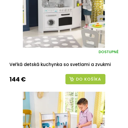
r
o
d
u
k
t
o
v
DOSTUPNÉ
Veľká detská kuchynka so svetlami a zvukmi
144 €
DO KOŠÍKA