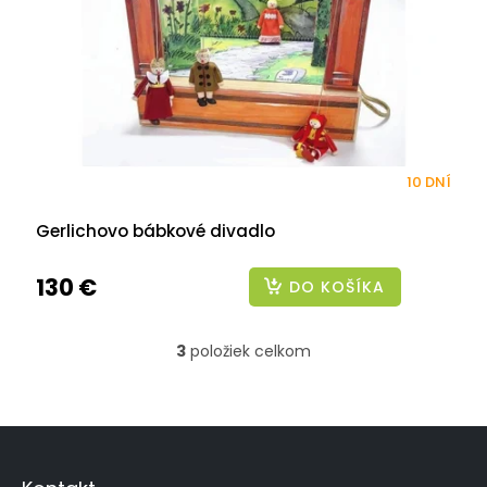
10 DNÍ
Gerlichovo bábkové divadlo
130 €
DO KOŠÍKA
3
položiek celkom
O
v
l
á
Z
d
á
a
p
c