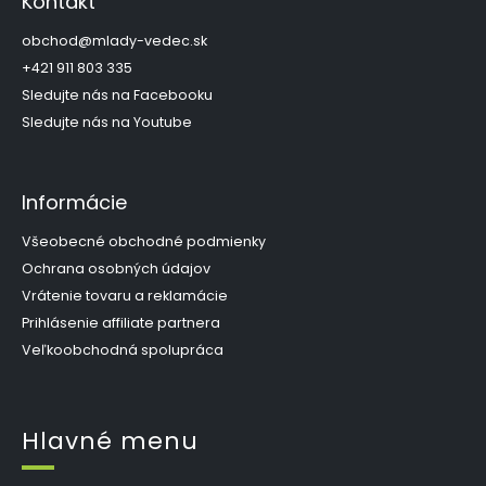
Kontakt
i
ä
e
t
obchod
@
mlady-vedec.sk
p
i
+421 911 803 335
r
e
Sledujte nás na Facebooku
v
k
Sledujte nás na Youtube
y
v
ý
Informácie
p
i
s
Všeobecné obchodné podmienky
u
Ochrana osobných údajov
Vrátenie tovaru a reklamácie
Prihlásenie affiliate partnera
Veľkoobchodná spolupráca
Hlavné menu