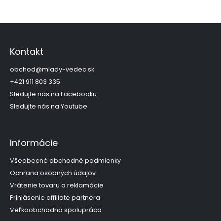
n
c
k
i
o
Z
e
p
á
v
r
p
Kontakt
a
v
ä
k
n
t
obchod
@
mlady-vedec.sk
y
i
i
+421 911 803 335
v
e
e
ý
Sledujte nás na Facebooku
p
Sledujte nás na Youtube
i
s
u
Informácie
Všeobecné obchodné podmienky
Ochrana osobných údajov
Vrátenie tovaru a reklamácie
Prihlásenie affiliate partnera
Veľkoobchodná spolupráca