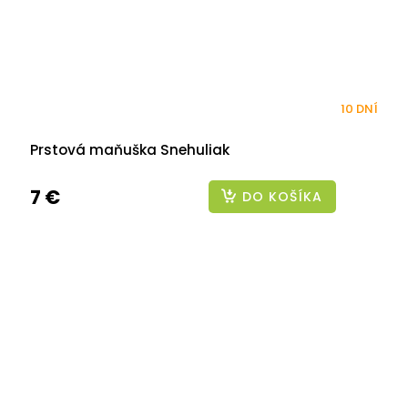
10 DNÍ
Prstová maňuška Snehuliak
7 €
DO KOŠÍKA