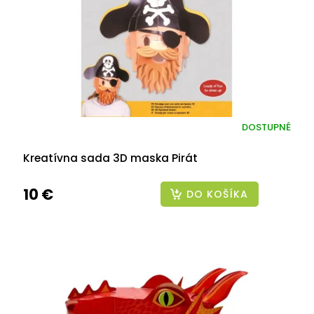
r
o
d
u
k
t
o
v
DOSTUPNÉ
Kreatívna sada 3D maska Pirát
10 €
DO KOŠÍKA