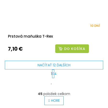
10 DNÍ
Prstová maňuška T-Rex
7,10 €
DO KOŠÍKA
NAČÍTAŤ 12 ĎALŠÍCH
1
4
S
O
v
t
l
45
položiek celkom
r
á
HORE
á
d
a