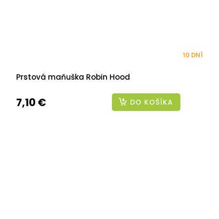
10 DNÍ
Prstová maňuška Robin Hood
7,10 €
DO KOŠÍKA