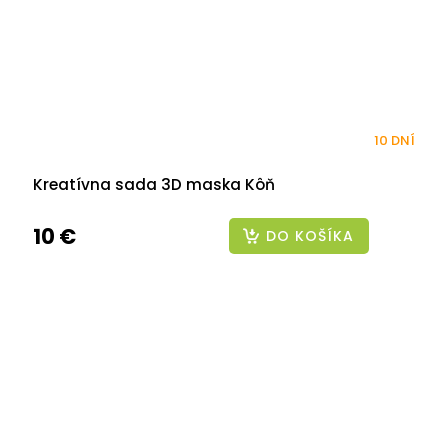
10 DNÍ
Kreatívna sada 3D maska Kôň
10 €
DO KOŠÍKA