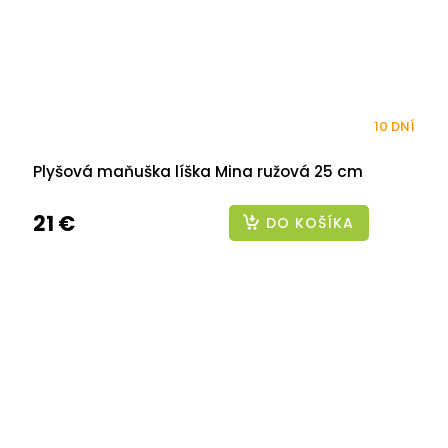
10 DNÍ
Plyšová maňuška líška Mina ružová 25 cm
21 €
DO KOŠÍKA