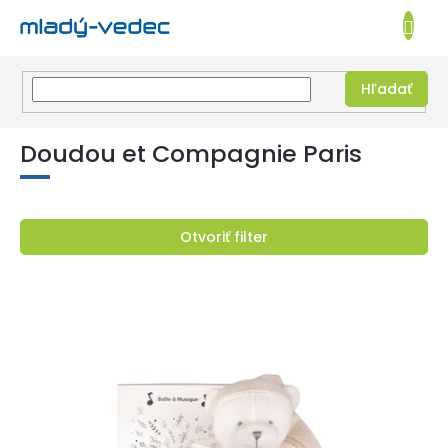
EUR
NÁKUPN
KOŠÍK
Hľadať
Prejsť
na
Doudou et Compagnie Paris
obsah
Otvoriť filter
V
ý
p
i
s
p