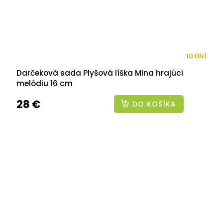
10 DNÍ
Darčeková sada Plyšová líška Mina hrajúci
melódiu 16 cm
28 €
DO KOŠÍKA