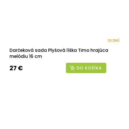
10 DNÍ
Darčeková sada Plyšová líška Timo hrajúca
melódiu 16 cm
27 €
DO KOŠÍKA