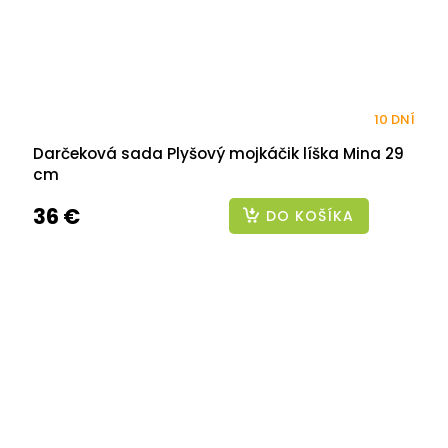
10 DNÍ
Darčeková sada Plyšový mojkáčik líška Mina 29
cm
36 €
DO KOŠÍKA