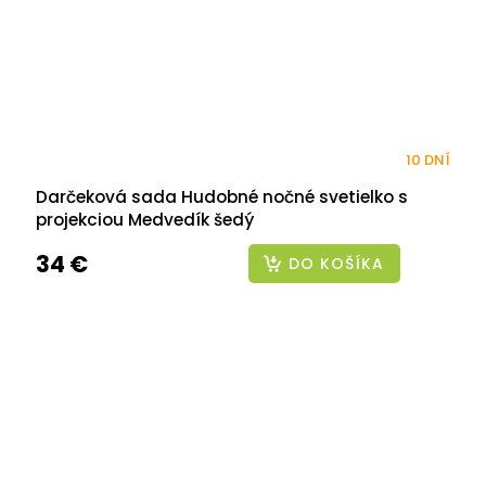
10 DNÍ
Darčeková sada Hudobné nočné svetielko s
projekciou Medvedík šedý
34 €
DO KOŠÍKA