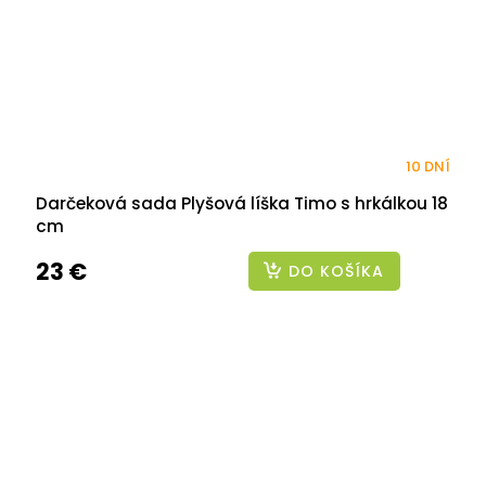
10 DNÍ
Darčeková sada Plyšová líška Timo s hrkálkou 18
cm
23 €
DO KOŠÍKA