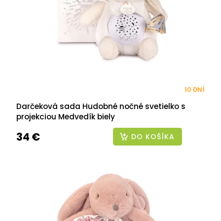
r
o
d
u
k
t
o
v
10 DNÍ
Darčeková sada Hudobné nočné svetielko s
projekciou Medvedík biely
34 €
DO KOŠÍKA