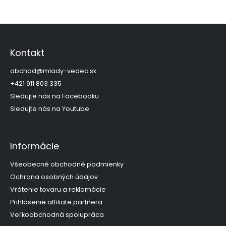
n
c
k
i
o
Z
e
p
á
v
r
p
Kontakt
a
v
ä
k
n
t
obchod
@
mlady-vedec.sk
y
i
i
+421 911 803 335
v
e
e
ý
Sledujte nás na Facebooku
p
Sledujte nás na Youtube
i
s
u
Informácie
Všeobecné obchodné podmienky
Ochrana osobných údajov
Vrátenie tovaru a reklamácie
Prihlásenie affiliate partnera
Veľkoobchodná spolupráca