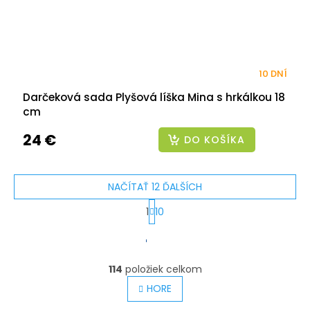
10 DNÍ
Darčeková sada Plyšová líška Mina s hrkálkou 18
cm
24 €
DO KOŠÍKA
NAČÍTAŤ 12 ĎALŠÍCH
1
10
S
O
v
t
l
114
položiek celkom
r
á
HORE
á
d
a