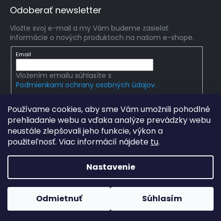
Odoberať newsletter
Vložte svoj e-mail a my Vám budeme zasielať
informácie o nových produktoch na našom e-shope.
Email
Vložením emailu súhlasíte s
Podmienkami ochrany osobných údajov.
PRIHLÁSIŤ SA
Používame cookies, aby sme Vám umožnili pohodlné
prehliadanie webu a vďaka analýze prevádzky webu
neustále zlepšovali jeho funkcie, výkon a
použiteľnosť. Viac informácií nájdete
tu
.
Copyright 2026
mlady-vedec.sk
. Všetky práva
vyhradené.
Upraviť nastavenie cookies
Nastavenie
Grafický návrh vytvořil a na Shoptet implementoval
Tomáš
Hlad
a
techka s.r.o.
Odmietnuť
Súhlasím
Vytvoril Shoptet