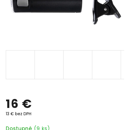
16 €
13 € bez DPH
Jednotková
Dostupné
(9 ks)