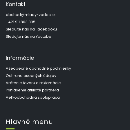
p
Kontakt
ä
t
obchod
@
mlady-vedec.sk
i
+421 911 803 335
e
Sledujte nás na Facebooku
Sledujte nás na Youtube
Informácie
Všeobecné obchodné podmienky
Ochrana osobných údajov
Vrátenie tovaru a reklamácie
Prihlásenie affiliate partnera
Veľkoobchodná spolupráca
Hlavné menu