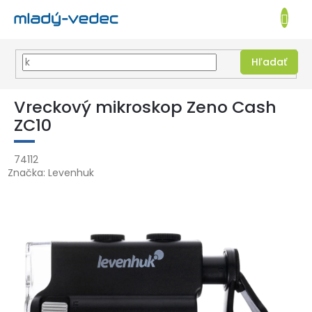
EUR
NÁKUPN
KOŠÍK
Hľadať
Prejsť
na
Vreckový mikroskop Zeno Cash
obsah
ZC10
74112
Značka:
Levenhuk