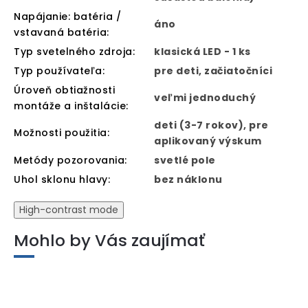
Napájanie: batéria /
áno
vstavaná batéria
:
Typ svetelného zdroja
:
klasická LED - 1 ks
Typ používateľa
:
pre deti, začiatočníci
Úroveň obtiažnosti
veľmi jednoduchý
montáže a inštalácie
:
deti (3-7 rokov), pre
Možnosti použitia
:
aplikovaný výskum
Metódy pozorovania
:
svetlé pole
Uhol sklonu hlavy
:
bez náklonu
High-contrast mode
Mohlo by Vás zaujímať