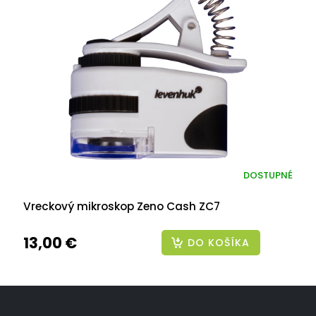
DOSTUPNÉ
Vreckový mikroskop Zeno Cash ZC7
13,00 €
DO KOŠÍKA
Z
á