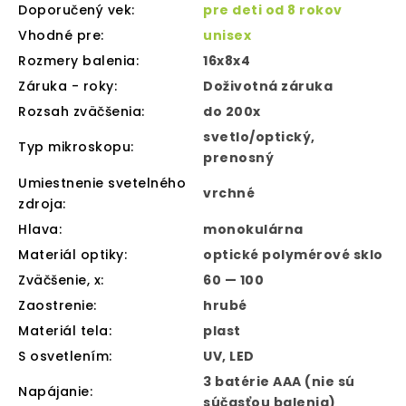
Doporučený vek
:
pre deti od 8 rokov
Vhodné pre
:
unisex
Rozmery balenia
:
16x8x4
Záruka - roky
:
Doživotná záruka
Rozsah zväčšenia
:
do 200x
svetlo/optický,
Typ mikroskopu
:
prenosný
Umiestnenie svetelného
vrchné
zdroja
:
Hlava
:
monokulárna
Materiál optiky
:
optické polymérové sklo
Zväčšenie, x
:
60 — 100
Zaostrenie
:
hrubé
Materiál tela
:
plast
S osvetlením
:
UV, LED
3 batérie AAA (nie sú
Napájanie
:
súčasťou balenia)