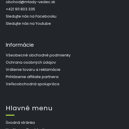
t
obchod
@
mlady-vedec.sk
i
+421 911 803 335
e
Sledujte nás na Facebooku
Sledujte nás na Youtube
Informácie
Všeobecné obchodné podmienky
Ochrana osobných údajov
Vrátenie tovaru a reklamácie
Prihlásenie affiliate partnera
Veľkoobchodná spolupráca
Hlavné menu
Úvodná stránka