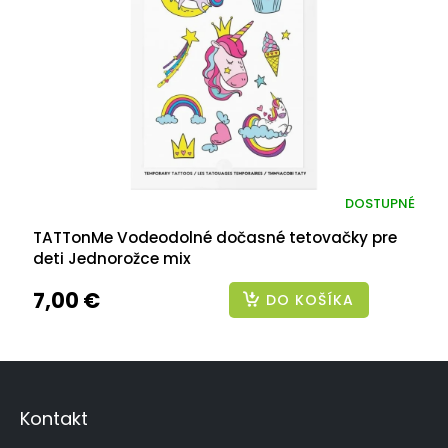
DOSTUPNÉ
TATTonMe Vodeodolné dočasné tetovačky pre
deti Jednorožce mix
7,00 €
DO KOŠÍKA
Z
á
p
Kontakt
ä