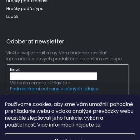
Hračky podľa oblasti
Hračky podľa typu
Labák
Odoberať newsletter
Vložte svoj e-mail a my Vám budeme zasielať
informácie o nových produktoch na našom e-shope.
Email
Vložením emailu súhlasíte s
Podmienkami ochrany osobných údajov.
PRIHLÁSIŤ SA
Používame cookies, aby sme Vám umožnili pohodlné
prehliadanie webu a vďaka analýze prevádzky webu
neustále zlepšovali jeho funkcie, výkon a
použiteľnosť. Viac informácií nájdete
tu
.
Copyright 2026
mlady-vedec.sk
. Všetky práva
vyhradené.
Upraviť nastavenie cookies