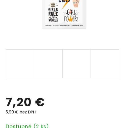
7,20 €
5,90 € bez DPH
Jednotková
Dostupné
(2 ks)