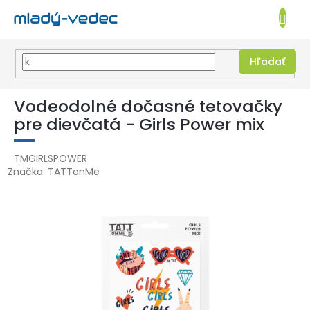
EUR
NÁKUPN
KOŠÍK
Hľadať
Prejsť
na
Vodeodolné dočasné tetovačky
obsah
pre dievčatá - Girls Power mix
TMGIRLSPOWER
Značka:
TATTonMe