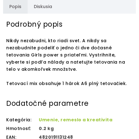
Popis
Diskusia
Podrobný popis
Nikdy nezabudni, kto riadi svet. A nikdy sa
nezabudnite podeliť o jedno či dve dočasné
tetovania Girls power s priateľmi. Vystrihnite,
vyberte si podľa nálady a natetujte tetovania na
telo v akomkoľvek množstve.
Tetovací mix obsahuje 1 hárok A6 plný tetovačiek.
Dodatočné parametre
Kategória
:
Umenie, remeslo a kreativita
Hmotnosť
:
0.2 kg
EAN
:
4820191131248