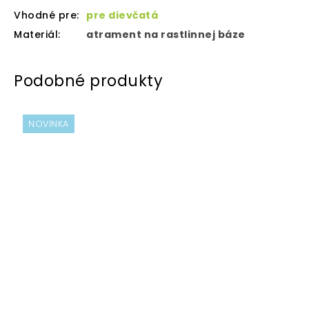
Vhodné pre
:
pre dievčatá
Materiál
:
atrament na rastlinnej báze
NOVINKA