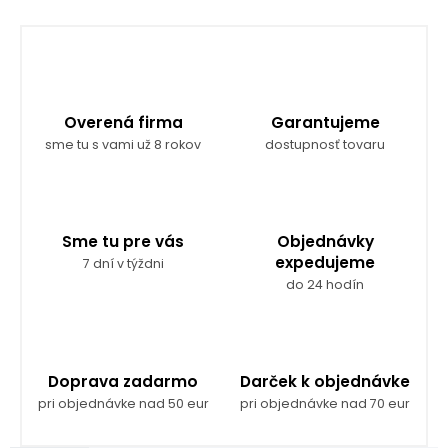
Overená firma
Garantujeme
sme tu s vami už 8 rokov
dostupnosť tovaru
Sme tu pre vás
Objednávky
expedujeme
7 dní v týždni
do 24 hodín
Doprava zadarmo
Darček k objednávke
pri objednávke nad 50 eur
pri objednávke nad 70 eur