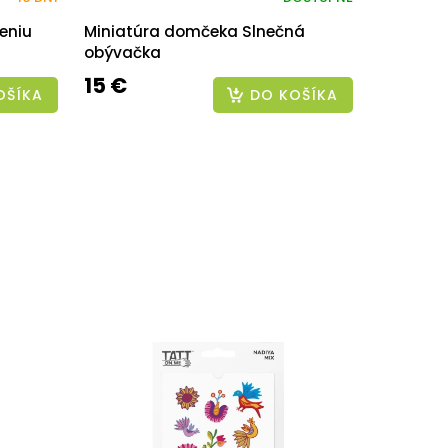
eniu
Miniatúra domčeka Slnečná
obývačka
15 €
OŠÍKA
DO KOŠÍKA