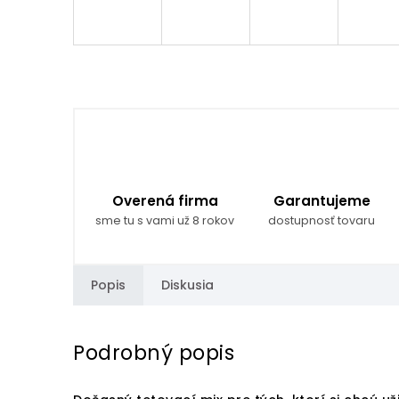
Overená firma
Garantujeme
sme tu s vami už 8 rokov
dostupnosť tovaru
Popis
Diskusia
Podrobný popis