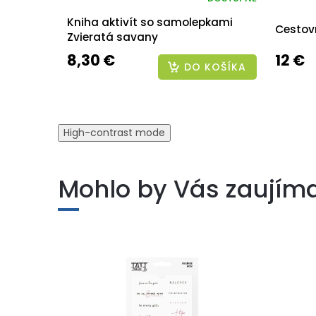
Kniha aktivít so samolepkami
Cestov
Zvieratá savany
8,30 €
12 €
DO KOŠÍKA
High-contrast mode
Mohlo by Vás zaujím