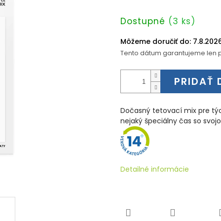
Jednotková
Dostupné
(3 ks)
cena:
Môžeme doručiť do:
7.8.202
Tento dátum garantujeme len p
PRIDAŤ 
Dočasný tetovací mix pre tých
nejaký špeciálny čas so svoj
Detailné informácie