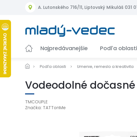
Prejsť
A. Lutonského 716/11, Liptovský Mikuláš 031 01
na
obsah
Najpredávanejšie
Podľa oblast
Podľa oblasti
Umenie, remeslo a kreativita
Vodeodolné dočasné 
TMCOUPLE
Značka:
TATTonMe