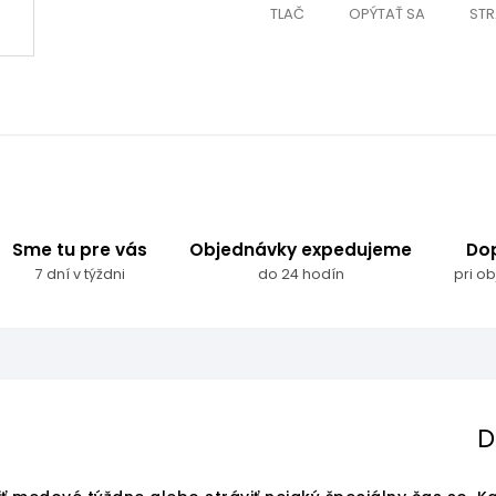
TLAČ
OPÝTAŤ SA
STR
Sme tu pre vás
Objednávky expedujeme
Do
7 dní v týždni
do 24 hodín
pri o
D