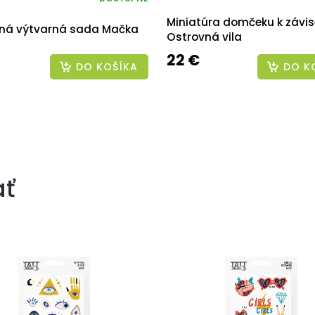
Miniatúra domčeku k závis
ná výtvarná sada Mačka
Ostrovná vila
22 €
DO KOŠÍKA
DO K
ať