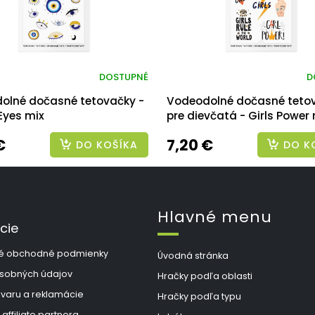
DOSTUPNÉ
D
olné dočasné tetovačky -
Vodeodolné dočasné teto
Eyes mix
pre dievčatá - Girls Power
€
7,20 €
DO KOŠÍKA
DO K
Hlavné menu
cie
é obchodné podmienky
Úvodná stránka
sobných údajov
Hračky podľa oblasti
ovaru a reklamácie
Hračky podľa typu
 affiliate partnera