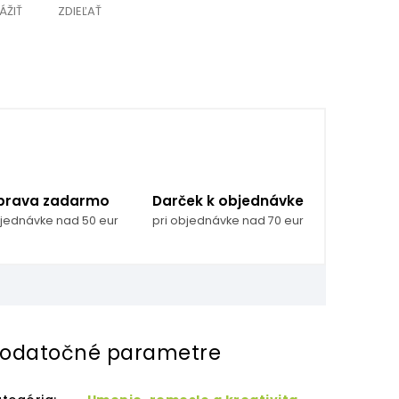
ÁŽIŤ
ZDIEĽAŤ
prava zadarmo
Darček k objednávke
bjednávke nad 50 eur
pri objednávke nad 70 eur
odatočné parametre