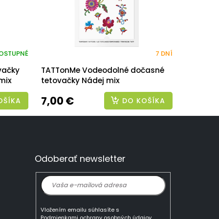
OSTUPNÉ
7 DNÍ
vačky
TATTonMe Vodeodolné dočasné
 mix
tetovačky Nádej mix
7,00 €
OŠÍKA
DO KOŠÍKA
Odoberať newsletter
Vložením emailu súhlasíte s
Podmienkami ochrany osobných údajov.