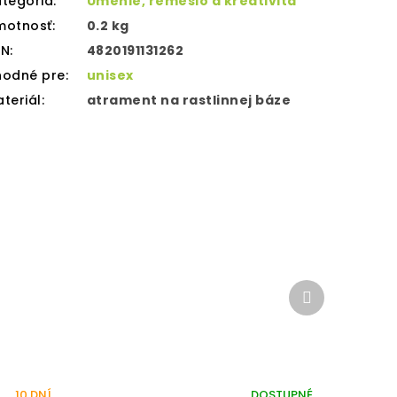
tegória
:
Umenie, remeslo a kreativita
motnosť
:
0.2 kg
AN
:
4820191131262
hodné pre
:
unisex
teriál
:
atrament na rastlinnej báze
Ďalší
produkt
10 DNÍ
DOSTUPNÉ