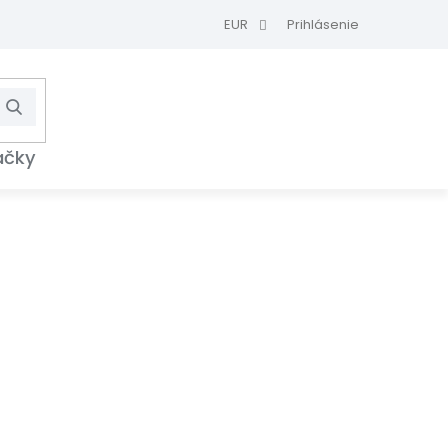
EUR
Prihlásenie
Hľadať
NÁKUPNÝ
KOŠÍK
ačky