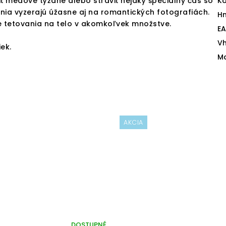
žiť medové týždne alebo stráviť nejaký špeciálny čas so
Ka
nia vyzerajú úžasne aj na romantických fotografiách.
H
te tetovania na telo v akomkoľvek množstve.
E
V
ek.
Ma
AKCIA
DOSTUPNÉ