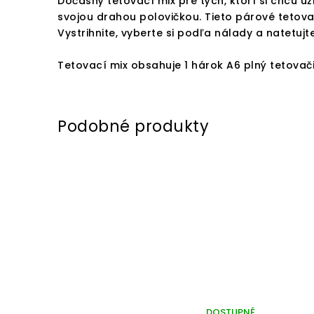
Dočasný tetovací mix pre tých, ktorí si chcú u
svojou drahou polovičkou. Tieto párové tetova
Vystrihnite, vyberte si podľa nálady a natetuj
Tetovací mix obsahuje 1 hárok A6 plný tetovači
DOSTUPNÉ