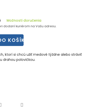
6
Možnosti doručenia
ri dodaní kuriérom na Vašu adresu.
DO KOŠÍKA
, ktorí si chcú užiť medové týždne alebo stráviť
ou drahou polovičkou.