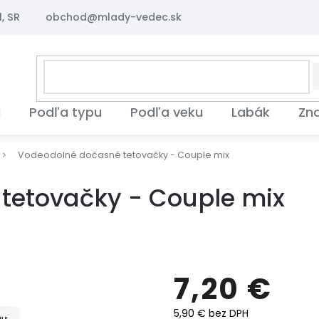
, SR
obchod@mlady-vedec.sk
i
Podľa typu
Podľa veku
Labák
Zn
Vodeodolné dočasné tetovačky - Couple mix
tetovačky - Couple mix
7,20 €
5,90 € bez DPH