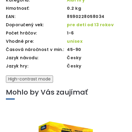
Kategória
:
Albi hry
Hmotnosť
:
0.2 kg
EAN
:
8590228058034
Doporučený vek
:
pre deti od 13 rokov
Počet hráčov
:
1-6
Vhodné pre
:
unisex
Časová náročnost v min.
:
45-90
Jazyk návodu
:
Česky
Jazyk hry
:
Česky
High-contrast mode
Mohlo by Vás zaujímať