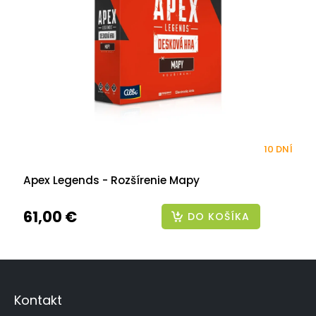
10 DNÍ
Apex Legends - Rozšírenie Mapy
61,00 €
DO KOŠÍKA
Z
á
p
Kontakt
ä