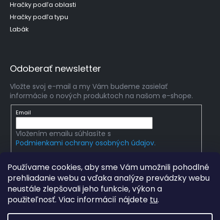
Hračky podľa oblasti
Hračky podľa typu
Labák
Odoberať newsletter
Vložte svoj e-mail a my Vám budeme zasielať
informácie o nových produktoch na našom e-shope.
Email
Vložením emailu súhlasíte s
Podmienkami ochrany osobných údajov.
PRIHLÁSIŤ SA
Používame cookies, aby sme Vám umožnili pohodlné
prehliadanie webu a vďaka analýze prevádzky webu
neustále zlepšovali jeho funkcie, výkon a
použiteľnosť. Viac informácií nájdete
tu
.
Copyright 2026
mlady-vedec.sk
. Všetky práva
vyhradené.
Upraviť nastavenie cookies