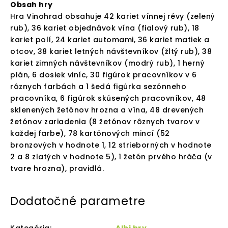
Obsah hry
Hra Vinohrad obsahuje 42 kariet vínnej révy (zelený
rub), 36 kariet objednávok vína (fialový rub), 18
kariet polí, 24 kariet automami, 36 kariet matiek a
otcov, 38 kariet letných návštevníkov (žltý rub), 38
kariet zimných návštevníkov (modrý rub), 1 herný
plán, 6 dosiek viníc, 30 figúrok pracovníkov v 6
rôznych farbách a 1 šedá figúrka sezónneho
pracovníka, 6 figúrok skúsených pracovníkov, 48
sklenených žetónov hrozna a vína, 48 drevených
žetónov zariadenia (8 žetónov rôznych tvarov v
každej farbe), 78 kartónových mincí (52
bronzových v hodnote 1, 12 strieborných v hodnote
2 a 8 zlatých v hodnote 5), 1 žetón prvého hráča (v
tvare hrozna), pravidlá.
Dodatočné parametre