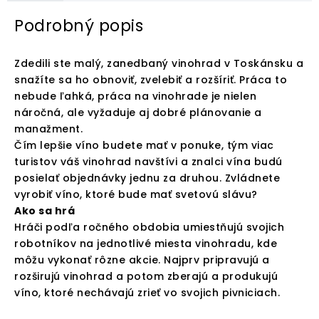
Podrobný popis
Zdedili ste malý, zanedbaný vinohrad v Toskánsku a
snažíte sa ho obnoviť, zvelebiť a rozšíriť. Práca to
nebude ľahká, práca na vinohrade je nielen
náročná, ale vyžaduje aj dobré plánovanie a
manažment.
Čím lepšie víno budete mať v ponuke, tým viac
turistov váš vinohrad navštívi a znalci vína budú
posielať objednávky jednu za druhou. Zvládnete
vyrobiť víno, ktoré bude mať svetovú slávu?
Ako sa hrá
Hráči podľa ročného obdobia umiestňujú svojich
robotníkov na jednotlivé miesta vinohradu, kde
môžu vykonať rôzne akcie. Najprv pripravujú a
rozširujú vinohrad a potom zberajú a produkujú
víno, ktoré nechávajú zrieť vo svojich pivniciach.