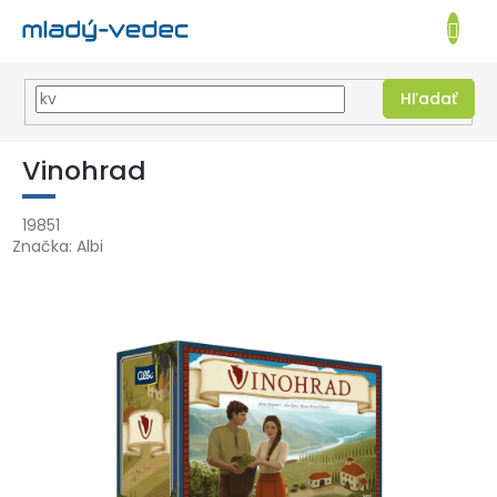
EUR
NÁKUPN
KOŠÍK
Hľadať
Prejsť
na
Vinohrad
obsah
19851
Značka:
Albi