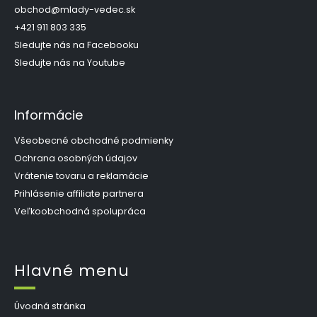
t
obchod
@
mlady-vedec.sk
i
+421 911 803 335
e
Sledujte nás na Facebooku
Sledujte nás na Youtube
Informácie
Všeobecné obchodné podmienky
Ochrana osobných údajov
Vrátenie tovaru a reklamácie
Prihlásenie affiliate partnera
Veľkoobchodná spolupráca
Hlavné menu
Úvodná stránka