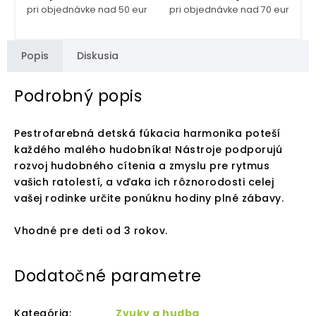
pri objednávke nad 50 eur
pri objednávke nad 70 eur
Popis
Diskusia
Podrobný popis
Pestrofarebná detská fúkacia harmonika poteší
každého malého hudobníka! Nástroje podporujú
rozvoj hudobného cítenia a zmyslu pre rytmus
vašich ratolestí, a vďaka ich rôznorodosti celej
vašej rodinke určite ponúknu hodiny plné zábavy.
Vhodné pre deti od 3 rokov.
Dodatočné parametre
Kategória
:
Zvuky a hudba