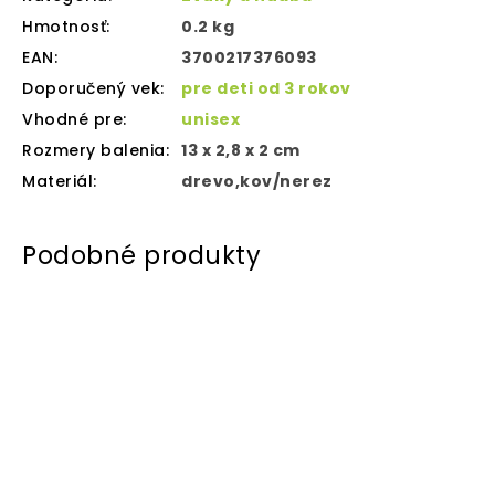
Hmotnosť
:
0.2 kg
EAN
:
3700217376093
Doporučený vek
:
pre deti od 3 rokov
Vhodné pre
:
unisex
Rozmery balenia
:
13 x 2,8 x 2 cm
Materiál
:
drevo,kov/nerez