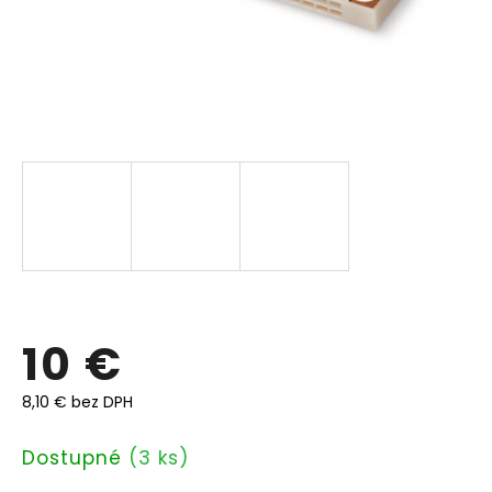
10 €
8,10 € bez DPH
Jednotková
Dostupné
(3 ks)
cena: