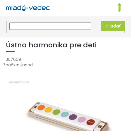
EUR
NÁKUPN
KOŠÍK
Hľadať
Prejsť
na
Ústna harmonika pre deti
obsah
J07609
Značka:
Janod