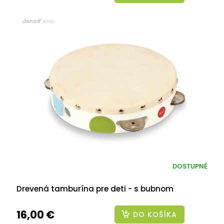
DOSTUPNÉ
Drevená tamburína pre deti - s bubnom
16,00 €
DO KOŠÍKA