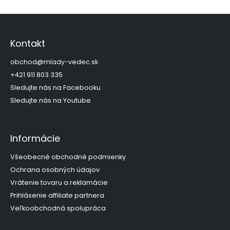
Z
á
p
Kontakt
ä
t
obchod
@
mlady-vedec.sk
i
+421 911 803 335
e
Sledujte nás na Facebooku
Sledujte nás na Youtube
Informácie
Všeobecné obchodné podmienky
Ochrana osobných údajov
Vrátenie tovaru a reklamácie
Prihlásenie affiliate partnera
Veľkoobchodná spolupráca