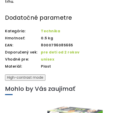
trhu.
Dodatočné parametre
Kategória
:
Technika
Hmotnosť
:
0.5 kg
EAN
:
8000796085665
Doporučený vek
:
pre deti od 2 rokov
Vhodné pre
:
unisex
Materiál
:
Plast
High-contrast mode
Mohlo by Vás zaujímať