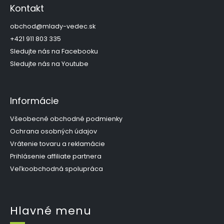
p
Kontakt
ä
t
obchod
@
mlady-vedec.sk
i
+421 911 803 335
e
Sledujte nás na Facebooku
Sledujte nás na Youtube
Informácie
Všeobecné obchodné podmienky
Ochrana osobných údajov
Vrátenie tovaru a reklamácie
Prihlásenie affiliate partnera
Veľkoobchodná spolupráca
Hlavné menu