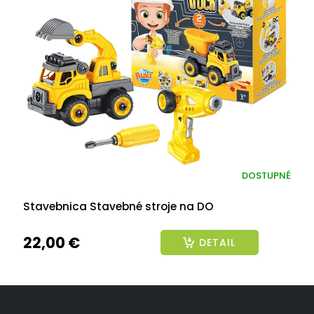
DOSTUPNÉ
Stavebnica Stavebné stroje na DO
22,00 €
DETAIL
Z
á