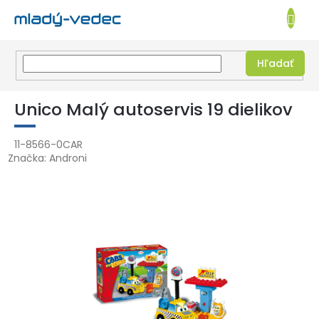
EUR
NÁKUPN
KOŠÍK
Hľadať
Prejsť
na
Unico Malý autoservis 19 dielikov
obsah
11-8566-0CAR
Značka:
Androni