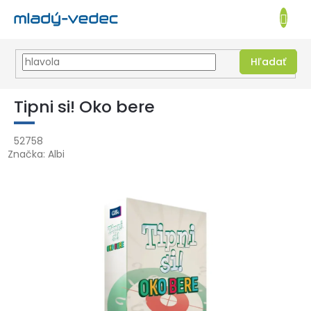
EUR
NÁKUPN
KOŠÍK
Hľadať
Prejsť
na
Tipni si! Oko bere
obsah
52758
Značka:
Albi