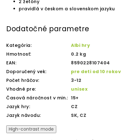
2 žetóny
pravidlá v českom a slovenskom jazyku
Dodatočné parametre
Kategória
:
Albi hry
Hmotnosť
:
0.2 kg
EAN
:
8590228107404
Doporučený vek
:
pre deti od 10 rokov
Počet hráčov
:
3-12
Vhodné pre
:
unisex
Časová náročnost v min.
:
15+
Jazyk hry
:
CZ
Jazyk návodu
:
SK, CZ
High-contrast mode