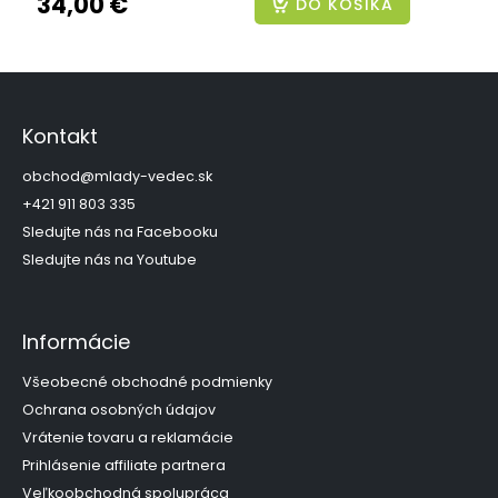
34,00 €
DO KOŠÍKA
Z
á
p
Kontakt
ä
t
obchod
@
mlady-vedec.sk
i
+421 911 803 335
e
Sledujte nás na Facebooku
Sledujte nás na Youtube
Informácie
Všeobecné obchodné podmienky
Ochrana osobných údajov
Vrátenie tovaru a reklamácie
Prihlásenie affiliate partnera
Veľkoobchodná spolupráca