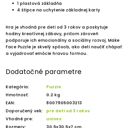
1 plastová základňa
4 štipce na uchytenie základnej karty
Hra je vhodná pre deti od 3 rokov a poskytuje
hodiny kreatívnej zábavy, pričom zároveň
podporuje ich emocionálny a sociálny rozvoj. Make
Face Puzzle je skvelý spôsob, ako deti naučiť chápať
a vyjadrovať emócie hravou formou.
Dodatočné parametre
Kategória
:
Puzzle
Hmotnosť
:
0.2 kg
EAN
:
8007905003213
Doporučený vek
:
pre deti od 3 rokov
Vhodné pre
:
unisex
Rozmery
:
30,5x30,5x7 cm