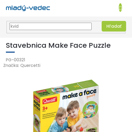
EUR
NÁKUPN
KOŠÍK
Hľadať
Prejsť
na
Stavebnica Make Face Puzzle
obsah
PG-00321
Značka:
Quercetti