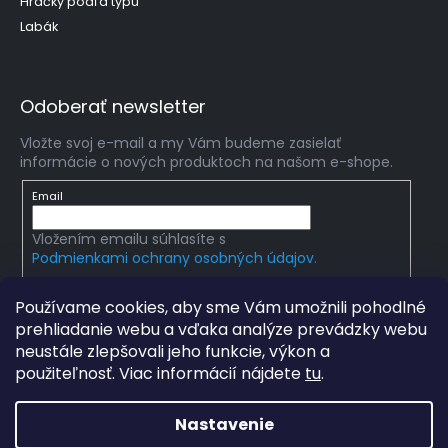
Hračky podľa typu
Labák
Odoberať newsletter
Vložte svoj e-mail a my Vám budeme zasielať
informácie o nových produktoch na našom e-shope.
Email
Vložením emailu súhlasíte s
Podmienkami ochrany osobných údajov.
PRIHLÁSIŤ SA
Používame cookies, aby sme Vám umožnili pohodlné
prehliadanie webu a vďaka analýze prevádzky webu
neustále zlepšovali jeho funkcie, výkon a
použiteľnosť. Viac informácií nájdete
tu
.
Copyright 2026
mlady-vedec.sk
. Všetky práva
vyhradené.
Upraviť nastavenie cookies
Nastavenie
Grafický návrh vytvořil a na Shoptet implementoval
Tomáš