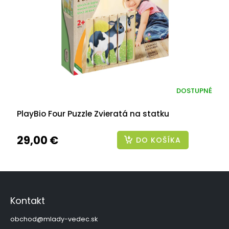
DOSTUPNÉ
PlayBio Four Puzzle Zvieratá na statku
29,00 €
DO KOŠÍKA
Z
á
p
Kontakt
ä
t
obchod
@
mlady-vedec.sk