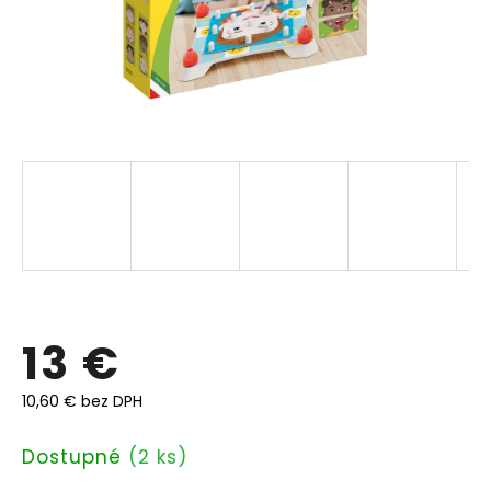
13 €
10,60 € bez DPH
Jednotková
Dostupné
(2 ks)
cena: