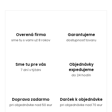
Overená firma
Garantujeme
sme tu s vami už 8 rokov
dostupnosť tovaru
Sme tu pre vás
Objednávky
expedujeme
7 dní v týždni
do 24 hodín
Doprava zadarmo
Darček k objednávke
pri objednávke nad 50 eur
pri objednávke nad 70 eur