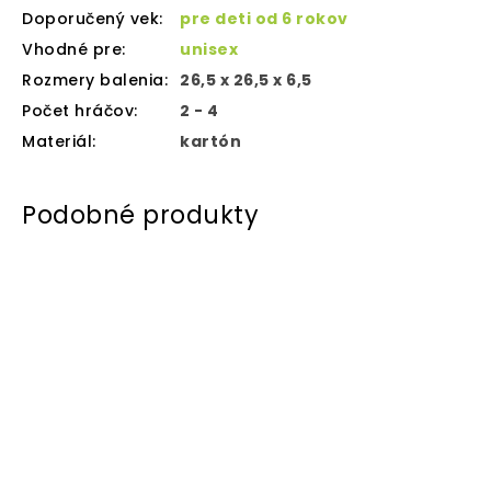
Doporučený vek
:
pre deti od 6 rokov
Vhodné pre
:
unisex
Rozmery balenia
:
26,5 x 26,5 x 6,5
Počet hráčov
:
2 - 4
Materiál
:
kartón