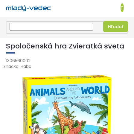
EUR
NÁKUPN
KOŠÍK
Hľadať
Prejsť
na
Spoločenská hra Zvieratká sveta
obsah
1306560002
Značka:
Haba