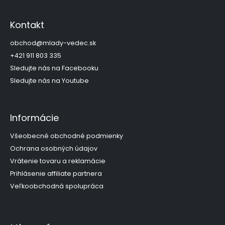
Z
á
p
Kontakt
ä
t
obchod
@
mlady-vedec.sk
i
+421 911 803 335
e
Sledujte nás na Facebooku
Sledujte nás na Youtube
Informácie
Všeobecné obchodné podmienky
Ochrana osobných údajov
Vrátenie tovaru a reklamácie
Prihlásenie affiliate partnera
Veľkoobchodná spolupráca