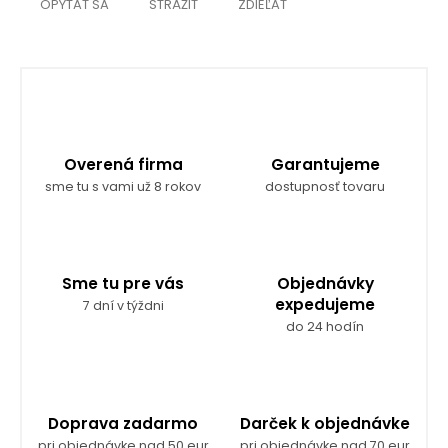
OPÝTAŤ SA
STRÁŽIŤ
ZDIEĽAŤ
Overená firma
Garantujeme
sme tu s vami už 8 rokov
dostupnosť tovaru
Sme tu pre vás
Objednávky
expedujeme
7 dní v týždni
do 24 hodín
Doprava zadarmo
Darček k objednávke
pri objednávke nad 50 eur
pri objednávke nad 70 eur