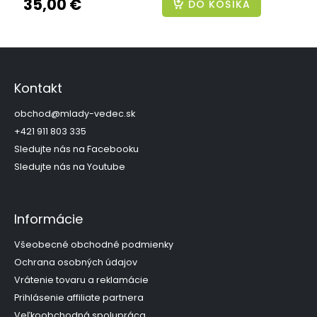
35,00 €
DO KOŠÍKA
Z
á
p
Kontakt
ä
t
obchod
@
mlady-vedec.sk
i
+421 911 803 335
e
Sledujte nás na Facebooku
Sledujte nás na Youtube
Informácie
Všeobecné obchodné podmienky
Ochrana osobných údajov
Vrátenie tovaru a reklamácie
Prihlásenie affiliate partnera
Veľkoobchodná spolupráca