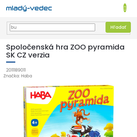
EUR
NÁKUPN
KOŠÍK
Hľadať
Prejsť
na
Spoločenská hra ZOO pyramida
obsah
SK CZ verzia
2011189011
Značka:
Haba