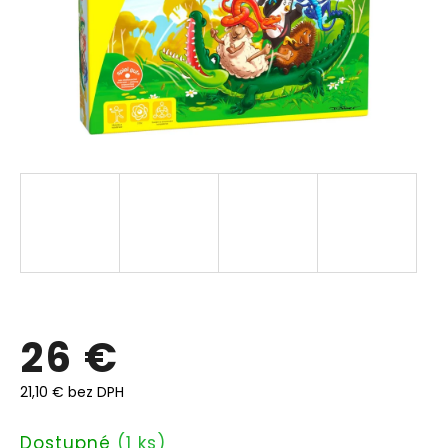
26 €
21,10 € bez DPH
Jednotková
Dostupné
(1 ks)