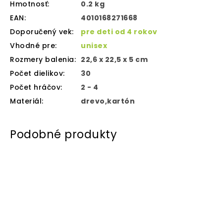
Hmotnosť
:
0.2 kg
EAN
:
4010168271668
Doporučený vek
:
pre deti od 4 rokov
Vhodné pre
:
unisex
Rozmery balenia
:
22,6 x 22,5 x 5 cm
Počet dielikov
:
30
Počet hráčov
:
2 - 4
Materiál
:
drevo,kartón