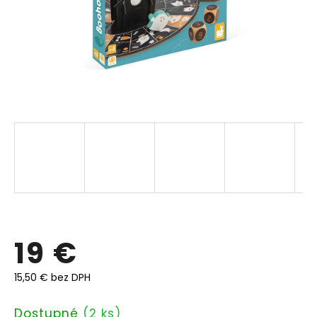
19 €
15,50 € bez DPH
Jednotková
Dostupné
(2 ks)