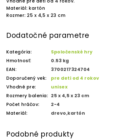
Vhodné pre deti od 4 rokov.
Materiál: kartón
Rozmer: 25 x 4,5 x 23 cm
Dodatočné parametre
Kategória
:
Spoločenské hry
Hmotnosť
:
0.53 kg
EAN
:
3700217324704
Doporučený vek
:
pre deti od 4 rokov
Vhodné pre
:
unisex
Rozmery balenia
:
25 x 4,5 x 23 cm
Počet hráčov
:
2-4
Materiál
:
drevo,kartón