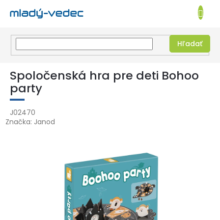
EUR
NÁKUPN
KOŠÍK
Hľadať
Prejsť
na
Spoločenská hra pre deti Bohoo
obsah
party
J02470
Značka:
Janod