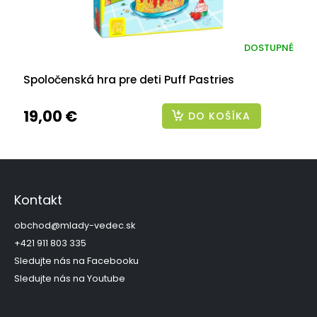
DOSTUPNÉ
Spoločenská hra pre deti Puff Pastries
19,00 €
DO KOŠÍKA
Z
á
p
Kontakt
ä
t
obchod
@
mlady-vedec.sk
i
+421 911 803 335
e
Sledujte nás na Facebooku
Sledujte nás na Youtube