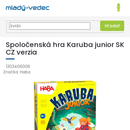
EUR
NÁKUPN
KOŠÍK
Hľadať
Prejsť
na
Spoločenská hra Karuba junior SK
obsah
CZ verzia
1303406006
Značka:
Haba