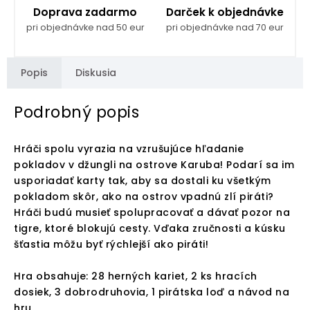
Doprava zadarmo
Darček k objednávke
pri objednávke nad 50 eur
pri objednávke nad 70 eur
Popis
Diskusia
Podrobný popis
Hráči spolu vyrazia na vzrušujúce hľadanie
pokladov v džungli na ostrove Karuba! Podarí sa im
usporiadať karty tak, aby sa dostali ku všetkým
pokladom skôr, ako na ostrov vpadnú zlí piráti?
Hráči budú musieť spolupracovať a dávať pozor na
tigre, ktoré blokujú cesty. Vďaka zručnosti a kúsku
šťastia môžu byť rýchlejší ako piráti!
Hra obsahuje: 28 herných kariet, 2 ks hracích
dosiek, 3 dobrodruhovia, 1 pirátska loď a návod na
hru.