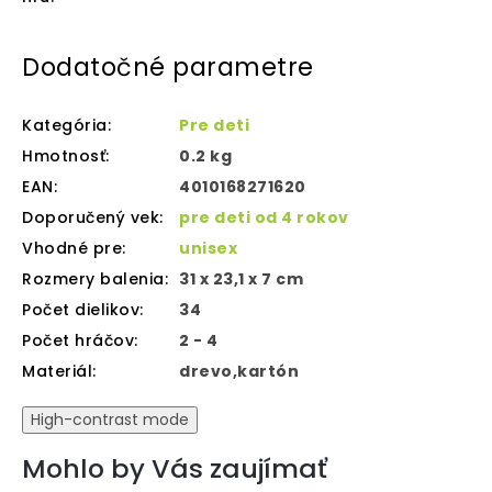
Dodatočné parametre
Kategória
:
Pre deti
Hmotnosť
:
0.2 kg
EAN
:
4010168271620
Doporučený vek
:
pre deti od 4 rokov
Vhodné pre
:
unisex
Rozmery balenia
:
31 x 23,1 x 7 cm
Počet dielikov
:
34
Počet hráčov
:
2 - 4
Materiál
:
drevo,kartón
High-contrast mode
Mohlo by Vás zaujímať