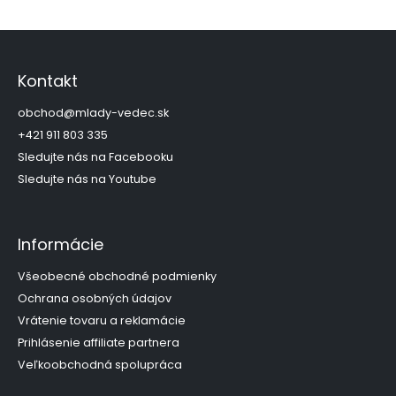
Z
á
p
Kontakt
ä
t
obchod
@
mlady-vedec.sk
i
+421 911 803 335
e
Sledujte nás na Facebooku
Sledujte nás na Youtube
Informácie
Všeobecné obchodné podmienky
Ochrana osobných údajov
Vrátenie tovaru a reklamácie
Prihlásenie affiliate partnera
Veľkoobchodná spolupráca