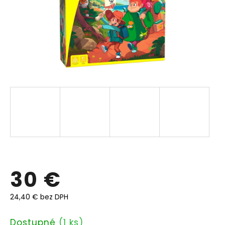
30 €
24,40 € bez DPH
Jednotková
Dostupné
(1 ks)