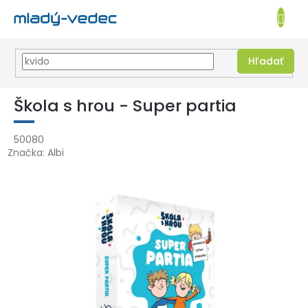
EUR
NÁKUPN
KOŠÍK
Hľadať
Prejsť
na
Škola s hrou - Super partia
obsah
50080
Značka:
Albi