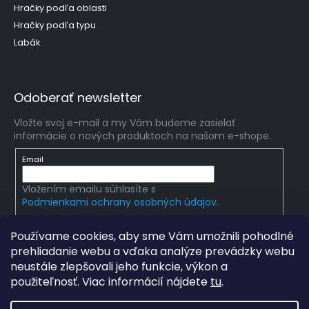
Hračky podľa oblasti
Hračky podľa typu
Labák
Odoberať newsletter
Vložte svoj e-mail a my Vám budeme zasielať
informácie o nových produktoch na našom e-shope.
Email
Vložením emailu súhlasíte s
Podmienkami ochrany osobných údajov.
PRIHLÁSIŤ SA
Používame cookies, aby sme Vám umožnili pohodlné
prehliadanie webu a vďaka analýze prevádzky webu
neustále zlepšovali jeho funkcie, výkon a
použiteľnosť. Viac informácií nájdete
tu
.
Copyright 2026
mlady-vedec.sk
. Všetky práva
vyhradené.
Upraviť nastavenie cookies