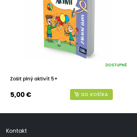
DOSTUPNÉ
Zošit plný aktivít 5+
5,00 €
DO KOŠÍKA
Z
á
p
Kontakt
ä