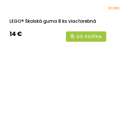
10 DNÍ
LEGO® Školská guma 8 ks viacfarebná
14 €
DO KOŠÍKA