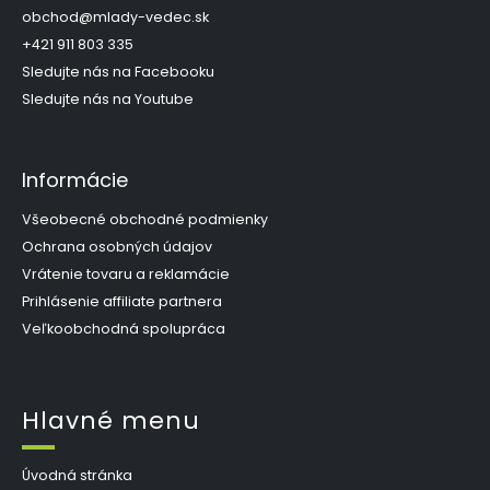
t
obchod
@
mlady-vedec.sk
i
+421 911 803 335
e
Sledujte nás na Facebooku
Sledujte nás na Youtube
Informácie
Všeobecné obchodné podmienky
Ochrana osobných údajov
Vrátenie tovaru a reklamácie
Prihlásenie affiliate partnera
Veľkoobchodná spolupráca
Hlavné menu
Úvodná stránka