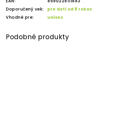
EAN
:
8590228111883
Doporučený vek
:
pre deti od 8 rokov
Vhodné pre
:
unisex