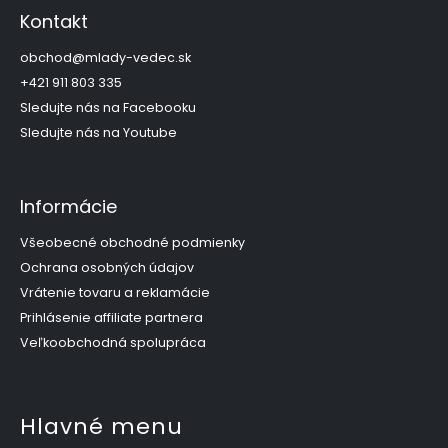
p
Kontakt
ä
t
obchod
@
mlady-vedec.sk
i
+421 911 803 335
e
Sledujte nás na Facebooku
Sledujte nás na Youtube
Informácie
Všeobecné obchodné podmienky
Ochrana osobných údajov
Vrátenie tovaru a reklamácie
Prihlásenie affiliate partnera
Veľkoobchodná spolupráca
Hlavné menu