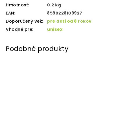
Hmotnosť
:
0.2 kg
EAN
:
8590228109927
Doporučený vek
:
pre deti od 8 rokov
Vhodné pre
:
unisex