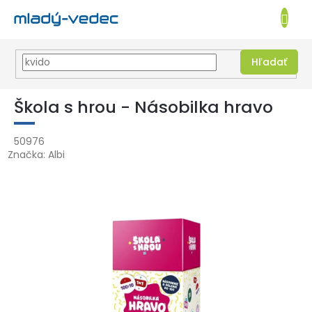
EUR
NÁKUPN
KOŠÍK
Hľadať
Prejsť
na
Škola s hrou - Násobilka hravo
obsah
50976
Značka:
Albi