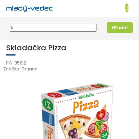
EUR
NÁKUPN
KOŠÍK
Hľadať
Prejsť
na
Skladačka Pizza
obsah
PG-35192
Značka:
Granna