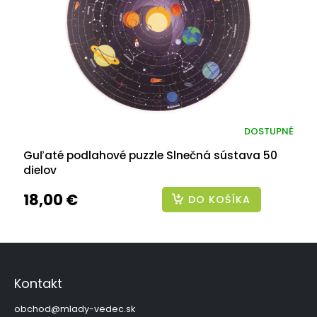
DOSTUPNÉ
Guľaté podlahové puzzle Slnečná sústava 50
dielov
18,00 €
DO KOŠÍKA
Z
á
p
Kontakt
ä
t
obchod
@
mlady-vedec.sk