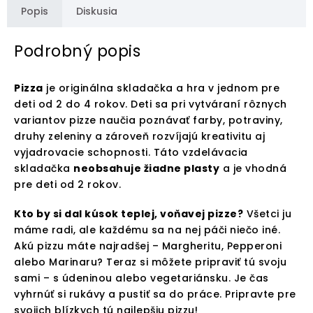
Popis
Diskusia
Podrobný popis
Pizza
je originálna skladačka a hra v jednom pre
deti od 2 do 4 rokov. Deti sa pri vytváraní rôznych
variantov pizze naučia poznávať farby, potraviny,
druhy zeleniny a zároveň rozvíjajú kreativitu aj
vyjadrovacie schopnosti. Táto vzdelávacia
skladačka
neobsahuje žiadne plasty
a je vhodná
pre deti od 2 rokov.
Kto by si dal kúsok teplej, voňavej pizze?
Všetci ju
máme radi, ale každému sa na nej páči niečo iné.
Akú pizzu máte najradšej – Margheritu, Pepperoni
alebo Marinaru? Teraz si môžete pripraviť tú svoju
sami – s údeninou alebo vegetariánsku. Je čas
vyhrnúť si rukávy a pustiť sa do práce. Pripravte pre
svojich blízkych tú najlepšiu pizzu!