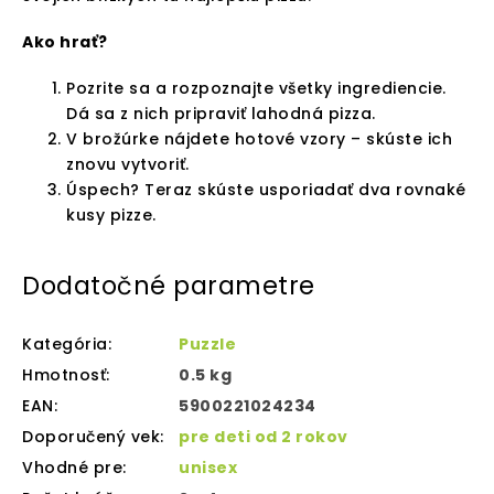
Ako hrať?
Pozrite sa a rozpoznajte všetky ingrediencie.
Dá sa z nich pripraviť lahodná pizza.
V brožúrke nájdete hotové vzory – skúste ich
znovu vytvoriť.
Úspech? Teraz skúste usporiadať dva rovnaké
kusy pizze.
Dodatočné parametre
Kategória
:
Puzzle
Hmotnosť
:
0.5 kg
EAN
:
5900221024234
Doporučený vek
:
pre deti od 2 rokov
Vhodné pre
:
unisex