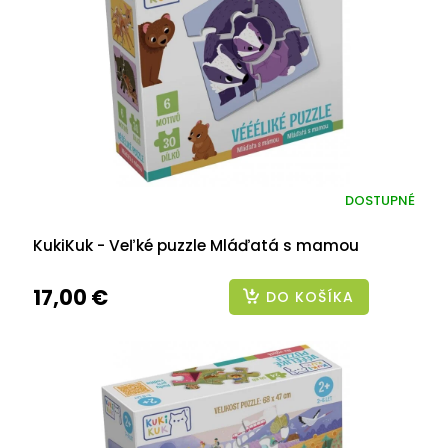
DOSTUPNÉ
KukiKuk - Veľké puzzle Mláďatá s mamou
17,00 €
DO KOŠÍKA