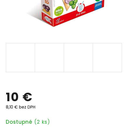
10 €
8,10 € bez DPH
Jednotková
Dostupné
(2 ks)
cena: