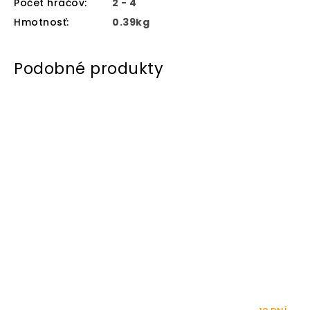
Počet hráčov
:
2 - 4
Hmotnosť
:
0.39kg