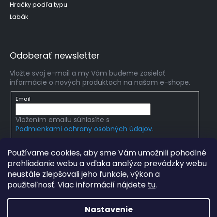
Hračky podľa typu
Labák
Odoberať newsletter
Vložte svoj e-mail a my Vám budeme zasielať
informácie o nových produktoch na našom e-shope.
Email
Vložením emailu súhlasíte s
Podmienkami ochrany osobných údajov.
PRIHLÁSIŤ SA
Používame cookies, aby sme Vám umožnili pohodlné
prehliadanie webu a vďaka analýze prevádzky webu
neustále zlepšovali jeho funkcie, výkon a
použiteľnosť. Viac informácií nájdete
tu
.
Copyright 2026
mlady-vedec.sk
. Všetky práva
vyhradené.
Upraviť nastavenie cookies
Nastavenie
Grafický návrh vytvořil a na Shoptet implementoval
Tomáš