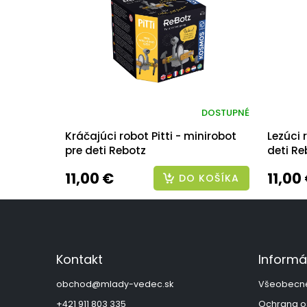
DOSTUPNÉ
Kráčajúci robot Pitti - minirobot
Lezúci 
pre deti Rebotz
deti Re
11,00 €
11,00
DO KOŠÍKA
Z
á
p
ä
Kontakt
Informá
t
i
obchod
@
mlady-vedec.sk
Všeobecn
e
+421 911 803 335
Ochrana o