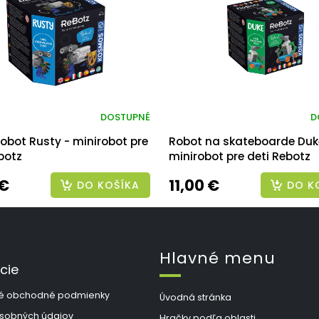
DOSTUPNÉ
D
robot Rusty - minirobot pre
Robot na skateboarde Duk
botz
minirobot pre deti Rebotz
 €
11,00 €
DO KOŠÍKA
DO K
Hlavné menu
cie
é obchodné podmienky
Úvodná stránka
sobných údajov
Hračky podľa oblasti