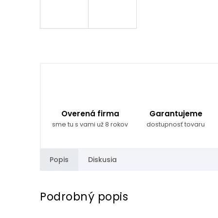
Overená firma
Garantujeme
sme tu s vami už 8 rokov
dostupnosť tovaru
Popis
Diskusia
Podrobný popis