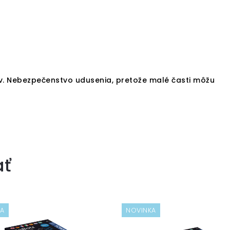
v. Nebezpečenstvo udusenia, pretože malé časti môžu
ať
KA
NOVINKA