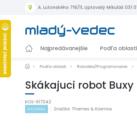
Prejsť
A. Lutonského 716/11, Liptovský Mikuláš 031 01
na
obsah
Najpredávanejšie
Podľa oblast
Podľa oblasti
Robotika/Programovanie
Skákajuci robot Buxy 
KOS-617042
Značka:
Thames & Kosmos
NOVINKA