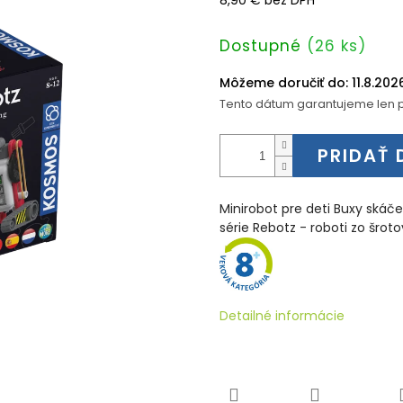
8,90 € bez DPH
Jednotková
Dostupné
(26 ks)
cena:
Môžeme doručiť do:
11.8.202
Tento dátum garantujeme len p
PRIDAŤ 
Minirobot pre deti Buxy skáče
série Rebotz - roboti zo šroto
Detailné informácie