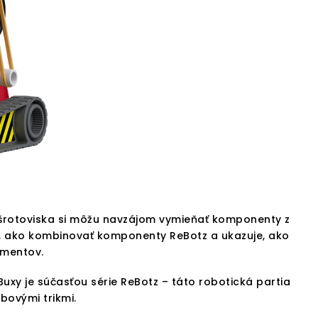
zo šrotoviska si môžu navzájom vymieňať komponenty z
, ako kombinovať komponenty ReBotz a ukazuje, ako
imentov.
uxy je súčasťou série ReBotz – táto robotická partia
bovými trikmi.