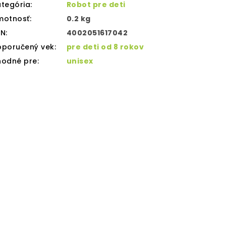
tegória
:
Robot pre deti
motnosť
:
0.2 kg
AN
:
4002051617042
oporučený vek
:
pre deti od 8 rokov
hodné pre
:
unisex