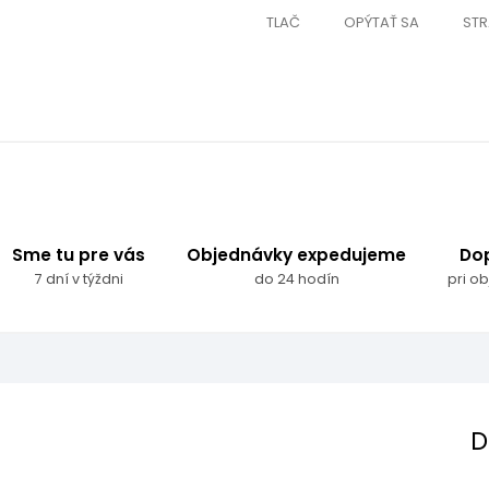
TLAČ
OPÝTAŤ SA
STR
Sme tu pre vás
Objednávky expedujeme
Do
7 dní v týždni
do 24 hodín
pri o
D