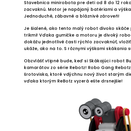
Stavebnica minirobota pre deti od 8 do 12 rok
zacvaknú. Motor je napájaný batériami a výšk
Jednoduché, zábavné a bláznivé zároveň!
Je šialené, ako tento malý robot divoko skáče
trikmi! Vďaka gumičke a motoru je divoký robot
dokážu jednotlivé časti rýchlo zacvaknúť, vlož
ukáže, ako na to. S rôznymi výškami skákania
Obzvlášť vtipné bude, keď si Skákajúci robot Bu
kamarátov zo série Rebotz! Robo Gang Rebotz
šrotoviska, ktoré vdýchnu nový život starým d
vďaka ktorým ReBotz vyzerá ešte drsnejšie!