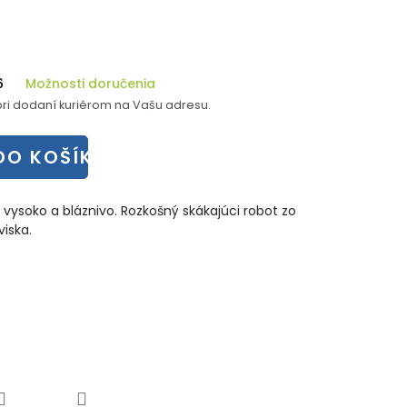
6
Možnosti doručenia
ri dodaní kuriérom na Vašu adresu.
DO KOŠÍKA
 vysoko a bláznivo. Rozkošný skákajúci robot zo
viska.