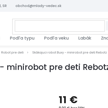
, SR
obchod@mlady-vedec.sk
i
Podľa typu
Podľa veku
Labák
Zn
Robot pre deti
Skákajuci robot Buxy - minirobot pre deti Rebotz
- minirobot pre deti Rebot
11 €