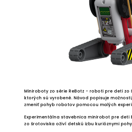
Miniroboty zo série ReBotz - roboti pre deti 
ktorých sú vyrobené. Návod popisuje možnosti
zmeniť pohyb robotov pomocou malých exper
Experimentálna stavebnica minirobot pre deti B
zo šrotoviska oživí detskú izbu kurióznymi pohy