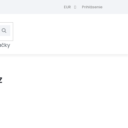
EUR
Prihlásenie
Hľadať
NÁKUPNÝ
KOŠÍK
ačky
z