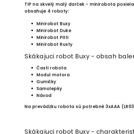
TIP na skvelý malý darček - minirobota posiela
obsahuje 4 roboty:
Minirobot Buxy
Minirobot Duke
Minirobot Pitti
Minirobot Rusty
Skákajuci robot Buxy - obsah balen
Časti robota
Modul motora
Gumičky
Samolepky
Návod
Na prevádzku robota sú potrebné 3xAAA (LR03) 
Skákajuci robot Buxy - charakteris