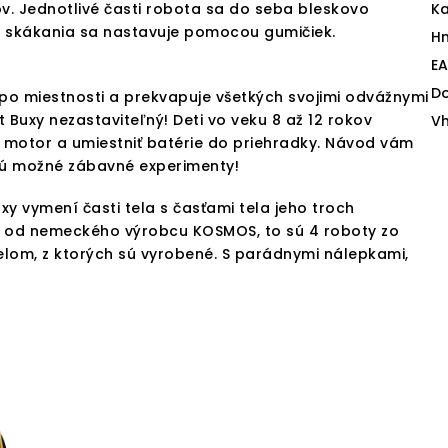
ov. Jednotlivé časti robota sa do seba bleskovo
Ka
a skákania sa nastavuje pomocou gumičiek.
H
E
D
 po miestnosti a prekvapuje všetkých svojimi odvážnymi
 Buxy nezastaviteľný! Deti vo veku 8 až 12 rokov
V
iť motor a umiestniť batérie do priehradky. Návod vám
 sú možné zábavné experimenty!
xy vymení časti tela s časťami tela jeho troch
 od nemeckého výrobcu KOSMOS, to sú 4 roboty zo
ielom, z ktorých sú vyrobené. S parádnymi nálepkami,