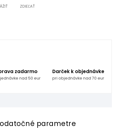
ÁŽIŤ
ZDIEĽAŤ
prava zadarmo
Darček k objednávke
bjednávke nad 50 eur
pri objednávke nad 70 eur
odatočné parametre