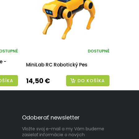
OSTUPNÉ
DOSTUPNÉ
e -
MiniLab RC Robotický Pes
14,50 €
OŠÍKA
DO KOŠÍKA
Odoberať newsletter
Vložte svoj e-mail a my Vám budeme
zasielať informácie o nových