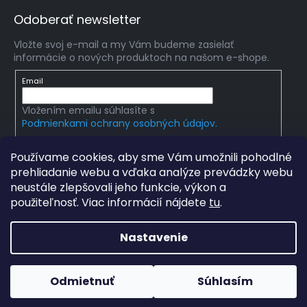
Odoberať newsletter
Vložte svoj e-mail a my Vám budeme zasielať
informácie o nových produktoch na našom e-shope.
Email
Vložením emailu súhlasíte s
Podmienkami ochrany osobných údajov.
PRIHLÁSIŤ SA
Používame cookies, aby sme Vám umožnili pohodlné
prehliadanie webu a vďaka analýze prevádzky webu
neustále zlepšovali jeho funkcie, výkon a
použiteľnosť. Viac informácií nájdete
tu
.
Copyright 2026
mlady-vedec.sk
. Všetky práva
vyhradené.
Upraviť nastavenie cookies
Nastavenie
Grafický návrh vytvořil a na Shoptet implementoval
Tomáš
Hlad
a
techka s.r.o.
Odmietnuť
Súhlasím
Vytvoril Shoptet