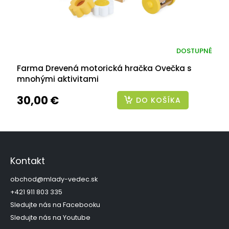
DOSTUPNÉ
Farma Drevená motorická hračka Ovečka s
mnohými aktivitami
30,00 €
DO KOŠÍKA
Z
á
p
Kontakt
ä
t
obchod
@
mlady-vedec.sk
i
+421 911 803 335
e
Sledujte nás na Facebooku
Sledujte nás na Youtube