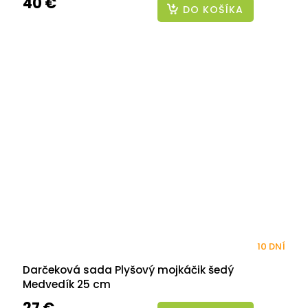
40 €
DO KOŠÍKA
10 DNÍ
Darčeková sada Plyšový mojkáčik šedý
Medvedík 25 cm
27 €