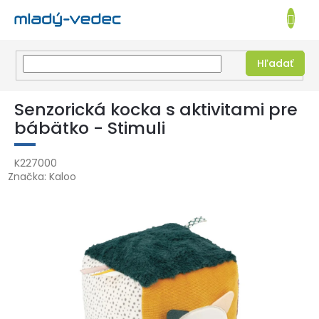
EUR
NÁKUPN
KOŠÍK
Hľadať
Prejsť
na
Senzorická kocka s aktivitami pre
obsah
bábätko - Stimuli
K227000
Značka:
Kaloo