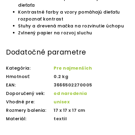
dieťaťa
Kontrastné farby a vzory pomáhajú dieťaťu
rozpoznať kontrast
Stuhy a drevená mačka na rozvinutie úchopu
Zvlnený papier na rozvoj sluchu
Dodatočné parametre
Kategória
:
Pre najmenších
Hmotnosť
:
0.2 kg
EAN
:
3666502270005
Doporučený vek
:
od narodenia
Vhodné pre
:
unisex
Rozmery balenia
:
17 x 17 x 17 cm
Materiál
:
textil