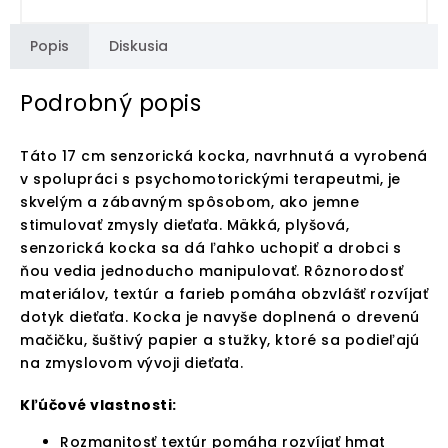
Popis
Diskusia
Podrobný popis
Táto 17 cm senzorická kocka, navrhnutá a vyrobená
v spolupráci s psychomotorickými terapeutmi, je
skvelým a zábavným spôsobom, ako jemne
stimulovať zmysly dieťaťa. Mäkká, plyšová,
senzorická kocka sa dá ľahko uchopiť a drobci s
ňou vedia jednoducho manipulovať. Rôznorodosť
materiálov, textúr a farieb pomáha obzvlášť rozvíjať
dotyk dieťaťa. Kocka je navyše doplnená o drevenú
mačičku, šuštivý papier a stužky, ktoré sa podieľajú
na zmyslovom vývoji dieťaťa.
Kľúčové vlastnosti:
Rozmanitosť textúr pomáha rozvíjať hmat