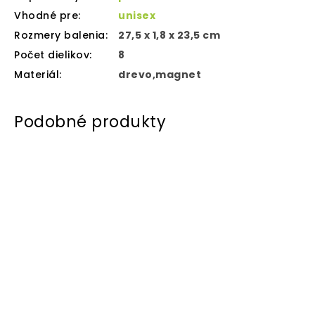
Vhodné pre
:
unisex
Rozmery balenia
:
27,5 x 1,8 x 23,5 cm
Počet dielikov
:
8
Materiál
:
drevo,magnet