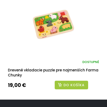
DOSTUPNÉ
Drevené vkladacie puzzle pre najmenších Farma
Chunky
19,00 €
DO KOŠÍKA
Z