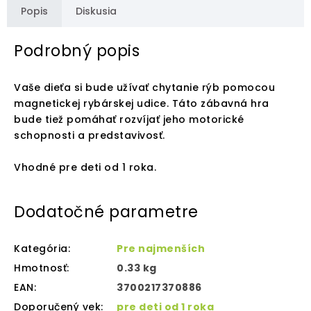
Popis
Diskusia
Podrobný popis
Vaše dieťa si bude užívať chytanie rýb pomocou
magnetickej rybárskej udice. Táto zábavná hra
bude tiež pomáhať rozvíjať jeho motorické
schopnosti a predstavivosť.
Vhodné pre deti od 1 roka.
Dodatočné parametre
Kategória
:
Pre najmenších
Hmotnosť
:
0.33 kg
EAN
:
3700217370886
Doporučený vek
:
pre deti od 1 roka