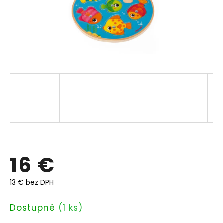
16 €
13 € bez DPH
Jednotková
Dostupné
(1 ks)
cena: