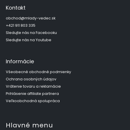
á
p
Kontakt
ä
t
obchod
@
mlady-vedec.sk
i
+421 911 803 335
e
Sledujte nás na Facebooku
Sledujte nás na Youtube
Informácie
Všeobecné obchodné podmienky
Ochrana osobných údajov
Vrátenie tovaru a reklamácie
Prihlásenie affiliate partnera
Veľkoobchodná spolupráca
Hlavné menu