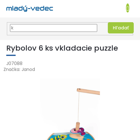
EUR
NÁKUPN
KOŠÍK
Hľadať
Prejsť
na
Rybolov 6 ks vkladacie puzzle
obsah
J07088
Značka:
Janod