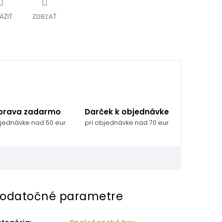
ÁŽIŤ
ZDIEĽAŤ
prava zadarmo
Darček k objednávke
bjednávke nad 50 eur
pri objednávke nad 70 eur
odatočné parametre