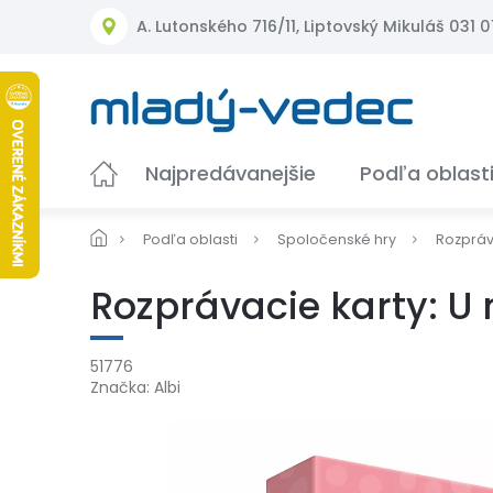
Prejsť
A. Lutonského 716/11, Liptovský Mikuláš 031 01
na
obsah
Najpredávanejšie
Podľa oblast
Podľa oblasti
Spoločenské hry
Rozpráv
Rozprávacie karty: U
51776
Značka:
Albi