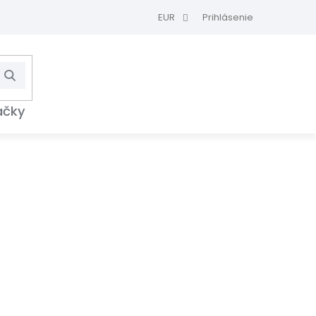
EUR
Prihlásenie
Hľadať
NÁKUPNÝ
KOŠÍK
ačky