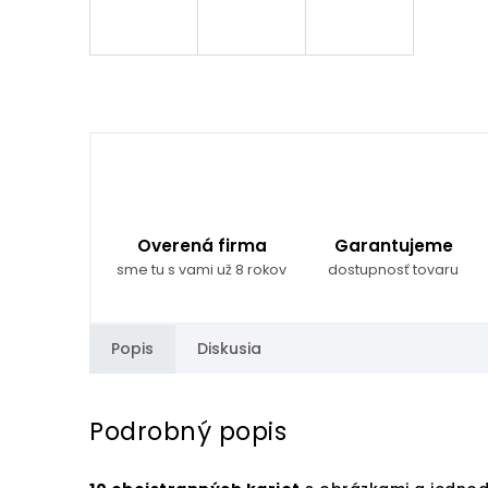
Overená firma
Garantujeme
sme tu s vami už 8 rokov
dostupnosť tovaru
Popis
Diskusia
Podrobný popis