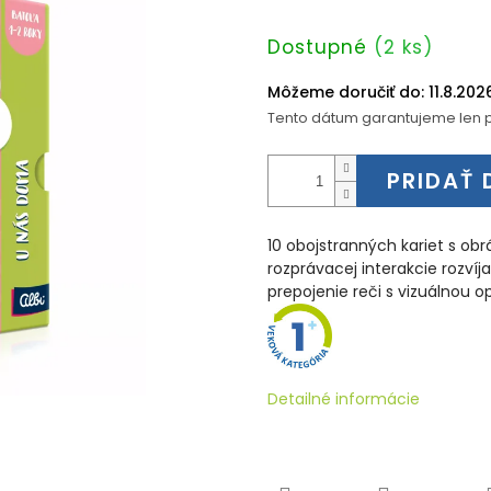
Jednotková
Dostupné
(2 ks)
cena:
Môžeme doručiť do:
11.8.202
Tento dátum garantujeme len p
PRIDAŤ 
10 obojstranných kariet s o
rozprávacej interakcie rozvíj
prepojenie reči s vizuálnou o
Detailné informácie