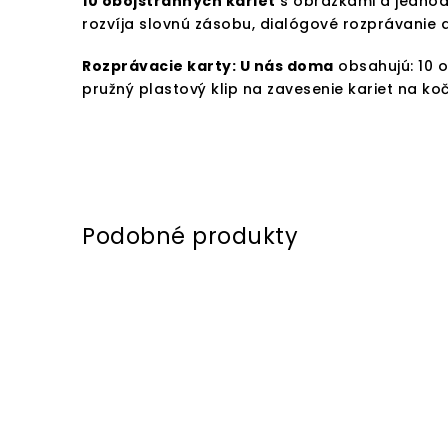
10 obojstranných kariet
s obrázkami a jednod
rozvíja slovnú zásobu, dialógové rozprávanie a
Rozprávacie karty: U nás doma
obsahujú: 10 o
pružný plastový klip na zavesenie kariet na koč