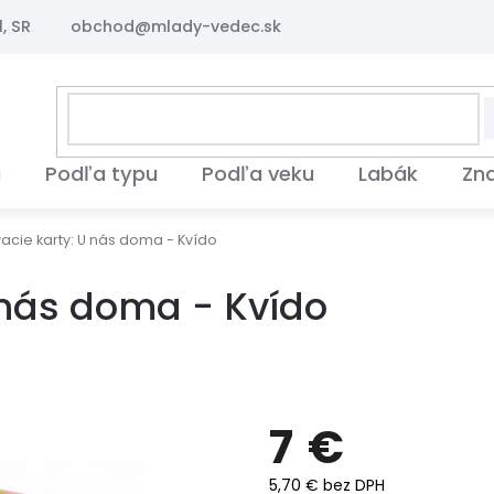
, SR
obchod@mlady-vedec.sk
i
Podľa typu
Podľa veku
Labák
Zn
acie karty: U nás doma - Kvído
 nás doma - Kvído
7 €
5,70 € bez DPH