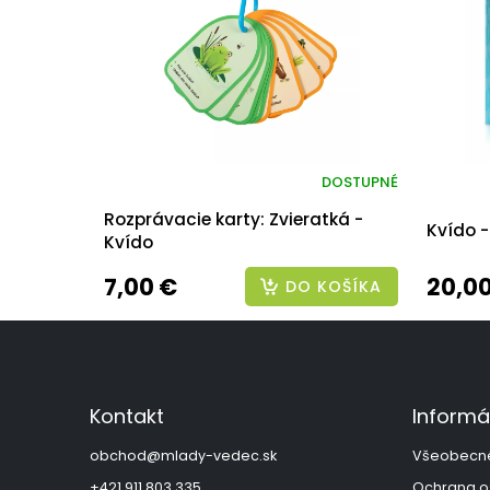
DOSTUPNÉ
Rozprávacie karty: Zvieratká -
Kvído 
Kvído
7,00 €
20,0
DO KOŠÍKA
Z
á
p
ä
Kontakt
Informá
t
i
obchod
@
mlady-vedec.sk
Všeobecn
e
+421 911 803 335
Ochrana o