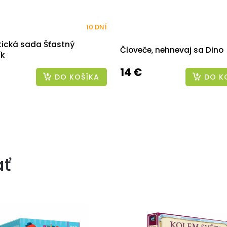
10 DNÍ
ická sada Šťastný
Človeče, nehnevaj sa Dino
ík
14 €
DO KOŠÍKA
DO K
ať