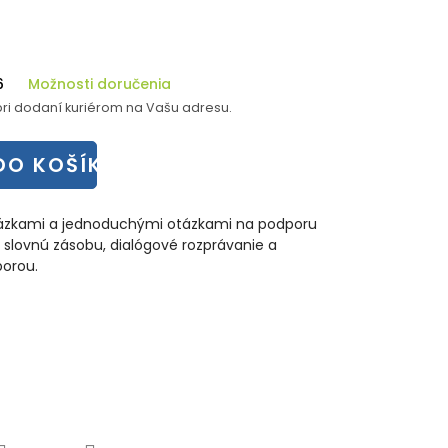
6
Možnosti doručenia
ri dodaní kuriérom na Vašu adresu.
DO KOŠÍKA
brázkami a jednoduchými otázkami na podporu
a slovnú zásobu, dialógové rozprávanie a
porou.