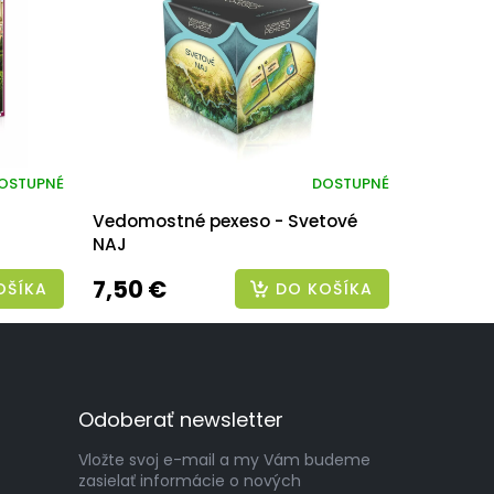
OSTUPNÉ
DOSTUPNÉ
Vedomostné pexeso - Svetové
NAJ
7,50 €
OŠÍKA
DO KOŠÍKA
Odoberať newsletter
Vložte svoj e-mail a my Vám budeme
zasielať informácie o nových