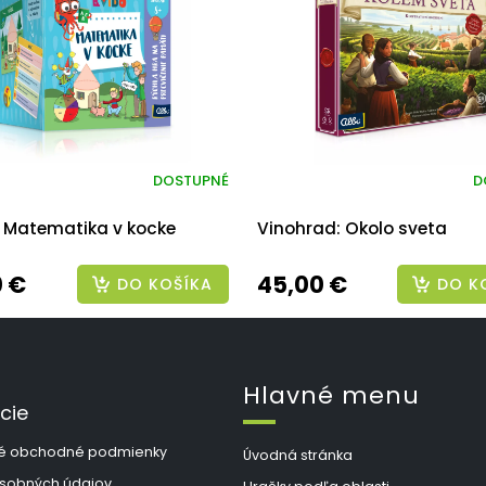
DOSTUPNÉ
D
- Matematika v kocke
Vinohrad: Okolo sveta
0 €
45,00 €
DO KOŠÍKA
DO K
Hlavné menu
cie
é obchodné podmienky
Úvodná stránka
sobných údajov