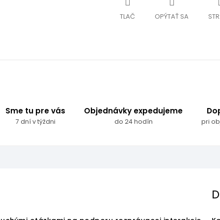
TLAČ
OPÝTAŤ SA
STR
Sme tu pre vás
Objednávky expedujeme
Do
7 dní v týždni
do 24 hodín
pri o
D