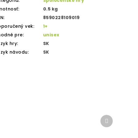
tegória
:
Spoločenské hry
motnosť
:
0.5 kg
AN
:
8590228109019
oporučený vek
:
1+
hodné pre
:
unisex
zyk hry
:
SK
azyk návodu
:
SK
Ďalší
produkt