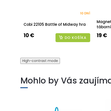
10 DNÍ
Magnet
Cobi 22105 Battle of Midway hra
táborn
10 €
19 €
DO KOŠÍKA
High-contrast mode
Mohlo by Vás zaujím