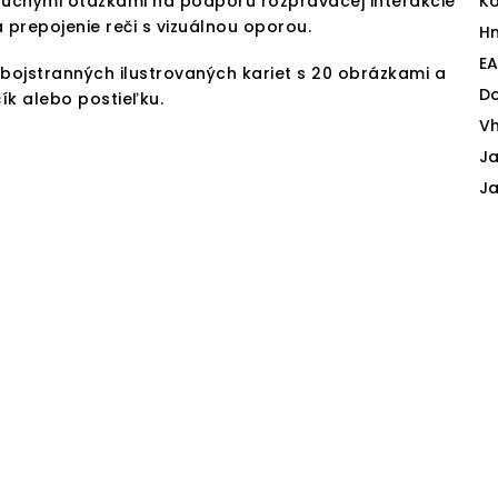
uchými otázkami na podporu rozprávacej interakcie
Ka
 prepojenie reči s vizuálnou oporou.
H
E
bojstranných ilustrovaných kariet s 20 obrázkami a
D
ík alebo postieľku.
V
Ja
J