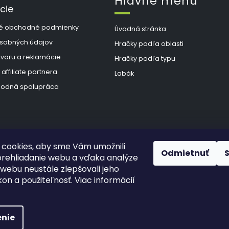
Hlavné menu
cie
é obchodné podmienky
Úvodná stránka
sobných údajov
Hračky podľa oblasti
ovaru a reklamácie
Hračky podľa typu
 affiliate partnera
Labák
odná spolupráca
cookies, aby sme Vám umožnili
Odmietnuť
rehliadanie webu a vďaka analýze
webu neustále zlepšovali jeho
kon a použiteľnosť. Viac informácií
hradené.
Upraviť nastavenie cookies
š Hlad
a
techka s.r.o.
nie