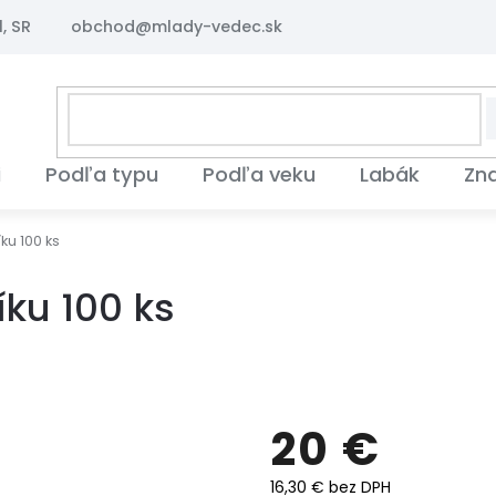
, SR
obchod@mlady-vedec.sk
i
Podľa typu
Podľa veku
Labák
Zn
ku 100 ks
íku 100 ks
20 €
16,30 € bez DPH