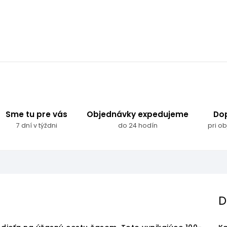
Sme tu pre vás
Objednávky expedujeme
Do
7 dní v týždni
do 24 hodín
pri o
D