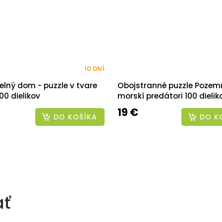
10 DNÍ
elný dom - puzzle v tvare
Obojstranné puzzle Pozem
0 dielikov
morskí predátori 100 dielik
19 €
DO KOŠÍKA
DO K
ať