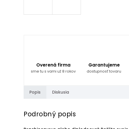
Overená firma
Garantujeme
sme tu s vami už 8 rokov
dostupnosť tovaru
Popis
Diskusia
Podrobný popis