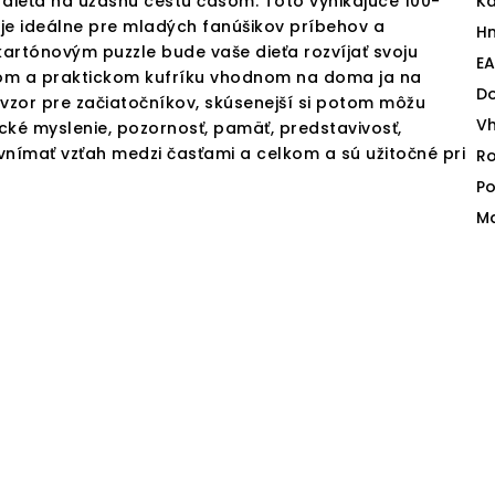
 dieťa na úžasnú cestu časom. Toto vynikajúce 100-
Ka
je ideálne pre mladých fanúšikov príbehov a
H
artónovým puzzle bude vaše dieťa rozvíjať svoju
E
lnom a praktickom kufríku vhodnom na doma ja na
D
o vzor pre začiatočníkov, skúsenejší si potom môžu
V
ické myslenie, pozornosť, pamäť, predstavivosť,
s vnímať vzťah medzi časťami a celkom a sú užitočné pri
Ro
Po
Ma