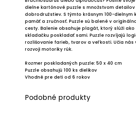
Brachiosaurus alebo diplodocus? Pošlite svoje
dielne kartónové puzzle s množstvom detailov 
dobrodružstiev. S týmto krásnym 100-dielnym k
pamäť a zručnosť. Puzzle sú balené v originá
cesty. Balenie obsahuje plagát, ktorý slúži ak
skladačku poskladať sami. Puzzle rozvíjajú log
rozlišovanie farieb, tvarov a veľkosti. Učia ná
rozvoji motoriky rúk.
Rozmer poskladaných puzzle: 50 x 40 cm
Puzzle obsahujú 100 ks dielikov
Vhodné pre deti od 6 rokov