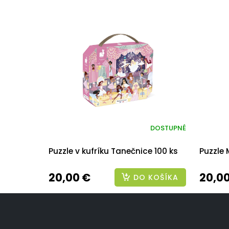
DOSTUPNÉ
Puzzle v kufríku Tanečnice 100 ks
Puzzle 
20,00 €
20,0
DO KOŠÍKA
Z
á
p