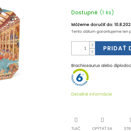
Jednotková
Dostupné
(1 ks)
cena:
Môžeme doručiť do:
10.8.20
Tento dátum garantujeme len p
PRIDAŤ 
Brachiosaurus alebo diplodoc
Detailné informácie
TLAČ
OPÝTAŤ SA
STR