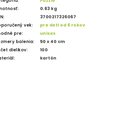
tegória
:
Puzzle
motnosť
:
0.63 kg
AN
:
3700217326067
oporučený vek
:
pre deti od 6 rokov
hodné pre
:
unisex
zmery balenia
:
50 x 40 cm
čet dielikov
:
100
teriál
:
kartón