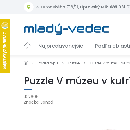
Prejsť
A. Lutonského 716/11, Liptovský Mikuláš 031 01
na
obsah
Najpredávanejšie
Podľa oblast
Podľa typu
Puzzle
Puzzle V múzeu v kufrí
Puzzle V múzeu v kufr
J02606
Značka:
Janod