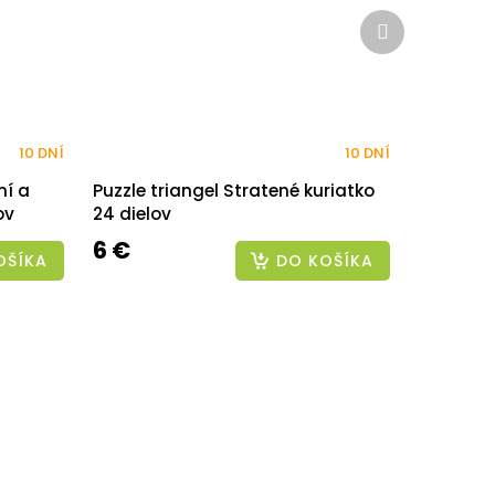
Ďalší
produkt
10 DNÍ
10 DNÍ
ní a
Puzzle triangel Stratené kuriatko
ov
24 dielov
6 €
OŠÍKA
DO KOŠÍKA