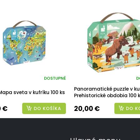
DOSTUPNÉ
D
Panoramatické puzzle v ku
Mapa sveta v kufríku 100 ks
Prehistorické obdobia 100 
0 €
20,00 €
DO KOŠÍKA
DO K