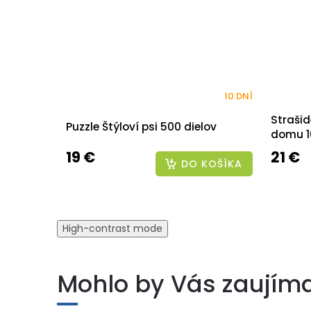
10 DNÍ
Strašid
Puzzle Štýloví psi 500 dielov
domu 10
19 €
21 €
DO KOŠÍKA
High-contrast mode
Mohlo by Vás zaujím