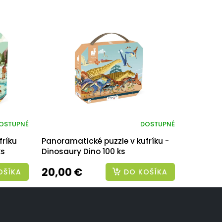
OSTUPNÉ
DOSTUPNÉ
fríku
Panoramatické puzzle v kufríku -
ks
Dinosaury Dino 100 ks
20,00 €
OŠÍKA
DO KOŠÍKA