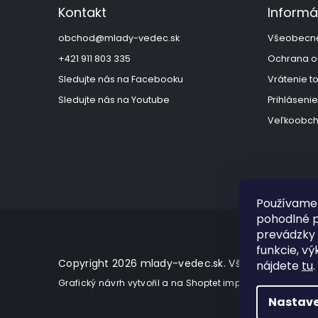
ä
Kontakt
Informá
t
i
obchod
@
mlady-vedec.sk
Všeobecn
e
+421 911 803 335
Ochrana o
Sledujte nás na Facebooku
Vrátenie t
Sledujte nás na Youtube
Prihlásenie
Veľkoobch
Používame 
pohodlné p
prevádzky 
funkcie, vý
Copyright 2026
mlady-vedec.sk
. Všetky práva vy
nájdete
tu
.
Grafický návrh vytvořil a na Shoptet implementoval
Tomá
Nastave