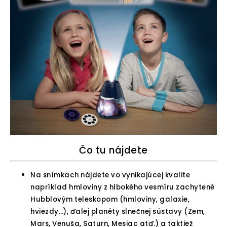
Čo tu nájdete
Na snímkach nájdete vo vynikajúcej kvalite
napríklad hmloviny z hlbokého vesmíru zachytené
Hubblovým teleskopom (hmloviny, galaxie,
hviezdy…), ďalej planéty slnečnej sústavy (Zem,
Mars, Venuša, Saturn, Mesiac atď.) a taktiež