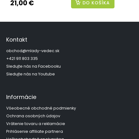
21,00 €
DO KOŠÍKA
Z
á
p
Kontakt
ä
t
obchod
@
mlady-vedec.sk
i
+421 911 803 335
e
Sledujte nás na Facebooku
Sledujte nás na Youtube
Informácie
Všeobecné obchodné podmienky
Ochrana osobných údajov
Vrátenie tovaru a reklamácie
Prihlásenie affiliate partnera