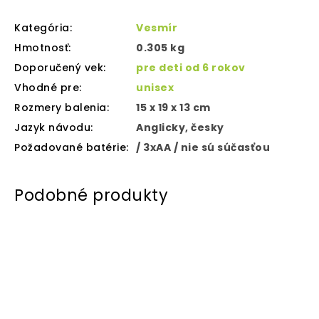
Kategória
:
Vesmír
Hmotnosť
:
0.305 kg
Doporučený vek
:
pre deti od 6 rokov
Vhodné pre
:
unisex
Rozmery balenia
:
15 x 19 x 13 cm
Jazyk návodu
:
Anglicky, česky
Požadované batérie
:
/ 3xAA / nie sú súčasťou