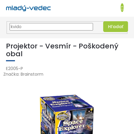
EUR
NÁKUPN
KOŠÍK
Hľadať
Prejsť
na
Projektor - Vesmír - Poškodený
obsah
obal
E2005-P
Značka:
Brainstorm