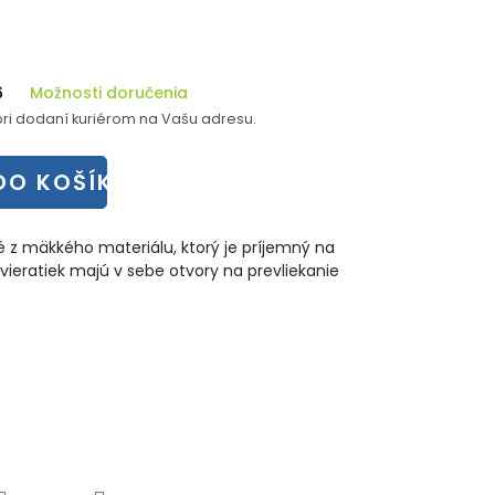
6
Možnosti doručenia
ri dodaní kuriérom na Vašu adresu.
DO KOŠÍKA
né z mäkkého materiálu, ktorý je príjemný na
zvieratiek majú v sebe otvory na prevliekanie