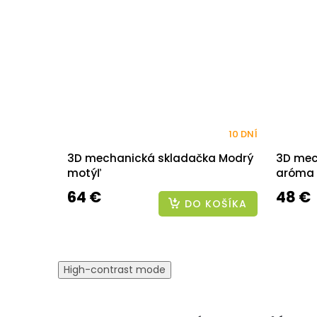
10 DNÍ
3D mechanická skladačka Modrý
3D mec
motýľ
aróma 
64 €
48 €
DO KOŠÍKA
High-contrast mode