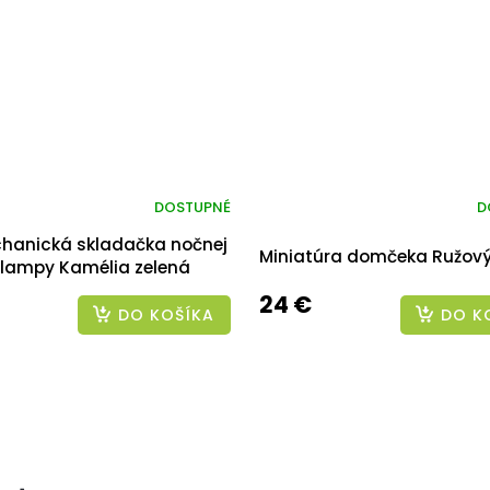
DOSTUPNÉ
D
hanická skladačka nočnej
Miniatúra domčeka Ružov
lampy Kamélia zelená
24 €
DO KOŠÍKA
DO K