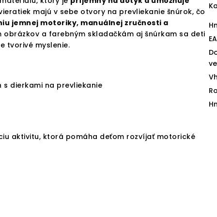
materiálu, ktorý je
príjemný na dotyk a umožňuje
Ka
vieratiek majú v sebe otvory na prevliekanie šnúrok, čo
iu jemnej motoriky, manuálnej zručnosti a
H
 obrázkov a farebným skladačkám aj šnúrkam sa deti
E
e tvorivé myslenie.
D
v
V
 s dierkami na prevliekanie
R
H
iu aktivitu, ktorá pomáha deťom rozvíjať motorické