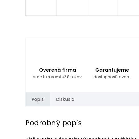
Overená firma
Garantujeme
sme tu s vami už 8 rokov
dostupnosť tovaru
Popis
Diskusia
Podrobný popis