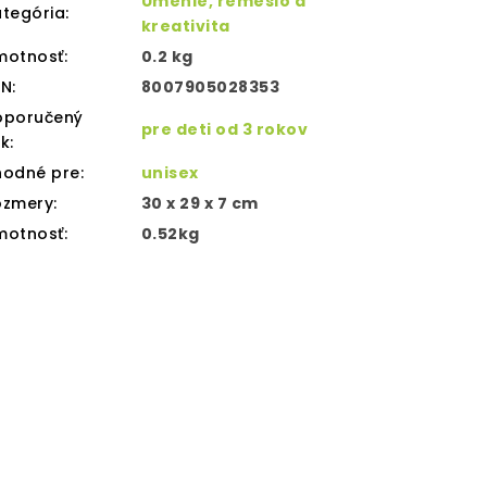
Umenie, remeslo a
tegória
:
kreativita
motnosť
:
0.2 kg
AN
:
8007905028353
oporučený
pre deti od 3 rokov
ek
:
hodné pre
:
unisex
ozmery
:
30 x 29 x 7 cm
motnosť
:
0.52kg