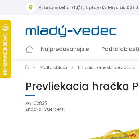
Prejsť
A. Lutonského 716/11, Liptovský Mikuláš 031 01
na
obsah
Najpredávanejšie
Podľa oblast
Podľa oblasti
Umenie, remeslo a kreativita
Prevliekacia hračka P
PG-02835
Značka:
Quercetti