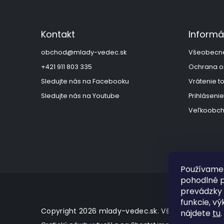
á
p
ä
Kontakt
Informá
t
i
obchod
@
mlady-vedec.sk
Všeobecn
e
+421 911 803 335
Ochrana o
Sledujte nás na Facebooku
Vrátenie t
Sledujte nás na Youtube
Prihlásenie
Veľkoobch
Používame 
pohodlné p
prevádzky 
funkcie, vý
Copyright 2026
mlady-vedec.sk
. Všetky práva vy
nájdete
tu
.