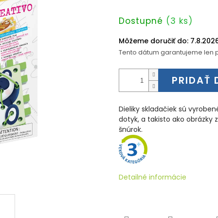
Jednotková
Dostupné
(3 ks)
cena:
Môžeme doručiť do:
7.8.202
Tento dátum garantujeme len p
PRIDAŤ 
Dieliky skladačiek sú vyrobe
dotyk, a takisto ako obrázky 
šnúrok.
Detailné informácie