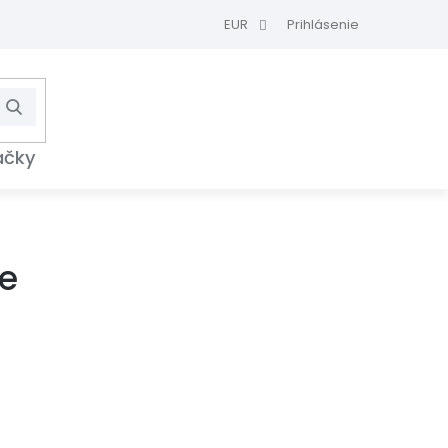
EUR
Prihlásenie
Hľadať
NÁKUPNÝ
KOŠÍK
ačky
le