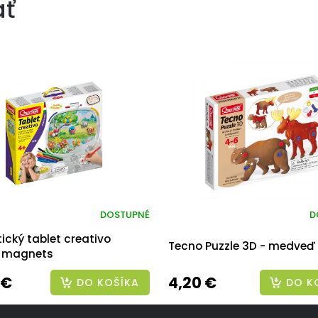
ať
DOSTUPNÉ
D
cký tablet creativo
Tecno Puzzle 3D - medveď 
 magnets
 €
4,20 €
DO KOŠÍKA
DO K