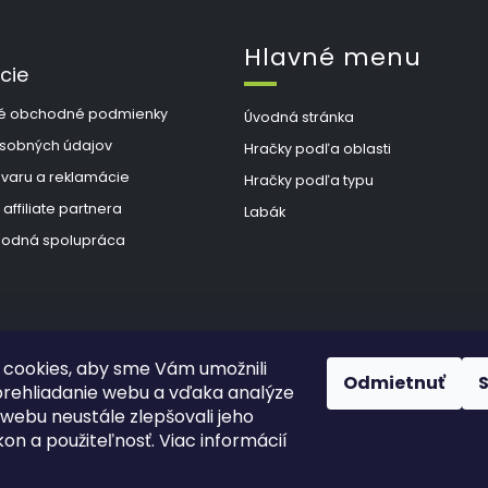
Hlavné menu
cie
é obchodné podmienky
Úvodná stránka
sobných údajov
Hračky podľa oblasti
ovaru a reklamácie
Hračky podľa typu
 affiliate partnera
Labák
odná spolupráca
cookies, aby sme Vám umožnili
Odmietnuť
rehliadanie webu a vďaka analýze
webu neustále zlepšovali jeho
kon a použiteľnosť. Viac informácií
hradené.
Upraviť nastavenie cookies