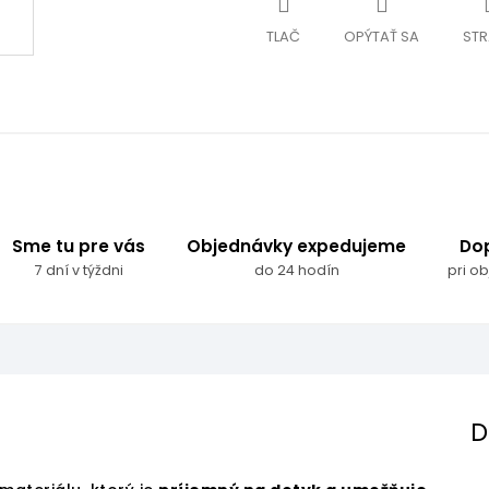
TLAČ
OPÝTAŤ SA
STR
Sme tu pre vás
Objednávky expedujeme
Do
7 dní v týždni
do 24 hodín
pri o
D