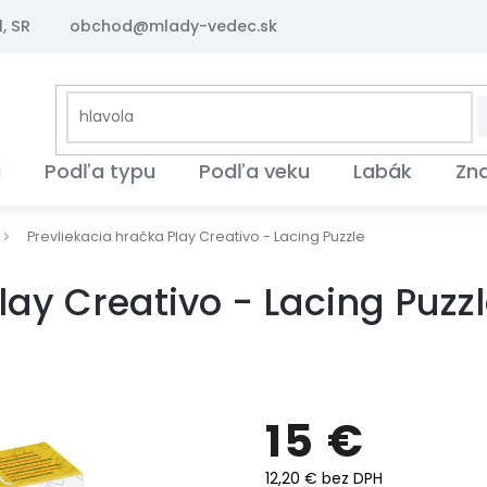
, SR
obchod@mlady-vedec.sk
i
Podľa typu
Podľa veku
Labák
Zn
Prevliekacia hračka Play Creativo - Lacing Puzzle
lay Creativo - Lacing Puzz
15 €
12,20 € bez DPH