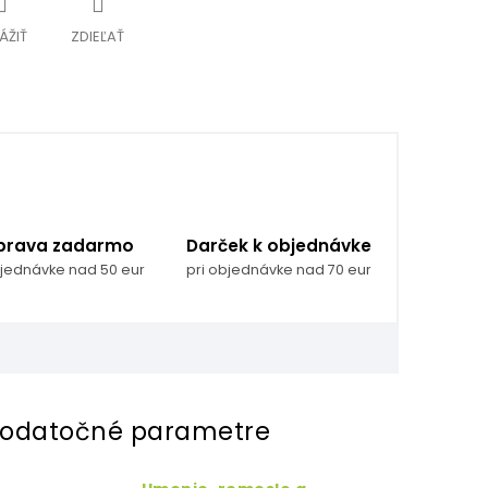
ÁŽIŤ
ZDIEĽAŤ
prava zadarmo
Darček k objednávke
bjednávke nad 50 eur
pri objednávke nad 70 eur
odatočné parametre