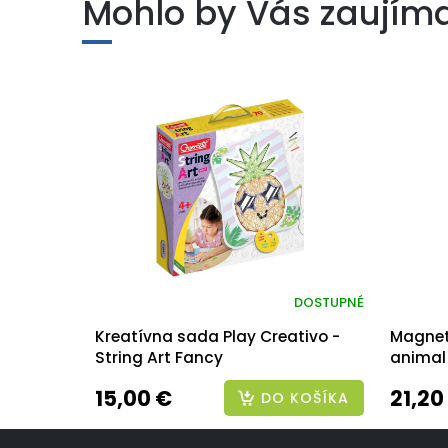
Mohlo by Vás zaujím
DOSTUPNÉ
Kreatívna sada Play Creativo -
Magneti
String Art Fancy
animal
15,00 €
21,20
DO KOŠÍKA
Z