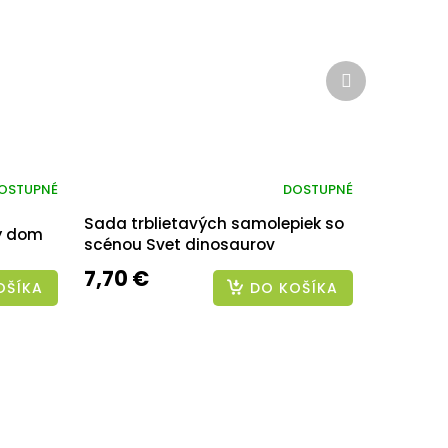
Ďalší
produkt
OSTUPNÉ
DOSTUPNÉ
Sada trblietavých samolepiek so
ý dom
scénou Svet dinosaurov
7,70 €
OŠÍKA
DO KOŠÍKA