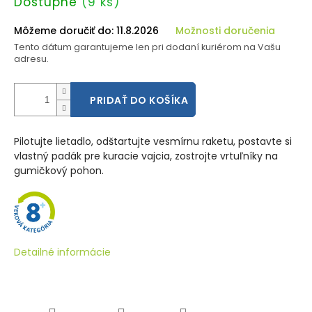
Jednotková
Dostupné
(9 ks)
cena:
Môžeme doručiť do:
11.8.2026
Možnosti doručenia
Tento dátum garantujeme len pri dodaní kuriérom na Vašu
adresu.
PRIDAŤ DO KOŠÍKA
Pilotujte lietadlo, odštartujte vesmírnu raketu, postavte si
vlastný padák pre kuracie vajcia, zostrojte vrtuľníky na
gumičkový pohon.
Detailné informácie