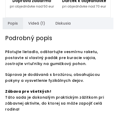
Doprava zadarmo
Darček k objednávke
pri objednávke nad 50 eur
pri objednávke nad 70 eur
Popis
Videá (1)
Diskusia
Podrobný popis
Pilotujte lietadlo, odštartujte vesmírnu raketu,
postavte si vlastný padák pre kuracie vajcia,
zostrojte vrtuľníky na gumičkový pohon.
Súprava je dodávaná s brožúrou, obsahujúcou
pokyny a vysvetlenie fyzikálnych dejov.
Zábava pre všetkých!
Táto sada je dokonalým praktickým zážitkom pri
zábavnej aktivite, do ktorej sa môže zapojiť celá
rodina!