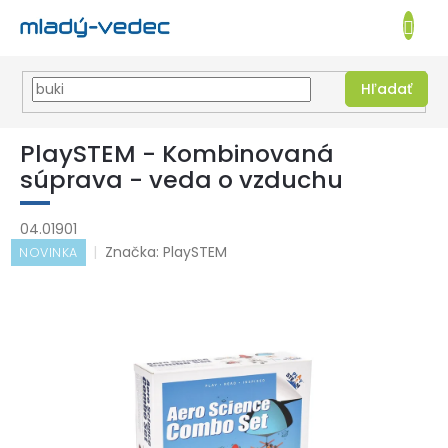
EUR
NÁKUPN
KOŠÍK
Hľadať
Prejsť
na
PlaySTEM - Kombinovaná
obsah
súprava - veda o vzduchu
04.01901
Značka:
PlaySTEM
NOVINKA