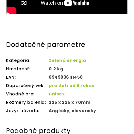
Dodatočné parametre
Kategória
:
Zelená energia
Hmotnosť
:
0.2 kg
EAN
:
6949936111456
Doporučený vek
:
pre deti od 8 rokov
Vhodné pre
:
unisex
Rozmery balenia
:
225 x 225 x 70mm
Jazyk návodu
:
Anglicky, slovensky