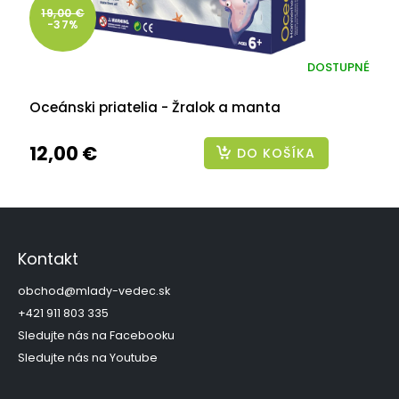
19,00 €
-37%
DOSTUPNÉ
Oceánski priatelia - Žralok a manta
12,00 €
DO KOŠÍKA
Z
á
p
Kontakt
ä
t
obchod
@
mlady-vedec.sk
i
+421 911 803 335
e
Sledujte nás na Facebooku
Sledujte nás na Youtube