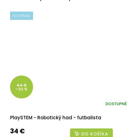
NOVINKA
44 €
–22 %
DOSTUPNÉ
PlaySTEM - Robotický had - futbalista
34 €
DO KOŠÍKA