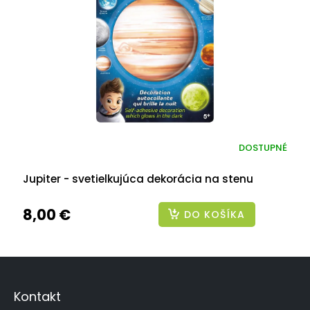
DOSTUPNÉ
Jupiter - svetielkujúca dekorácia na stenu
8,00 €
DO KOŠÍKA
Z
á
p
Kontakt
ä