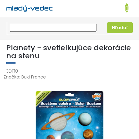
EUR
NÁKUPN
KOŠÍK
Hľadať
Prejsť
na
Planety - svetielkujúce dekorácie
obsah
na stenu
3DF10
Značka:
Buki France