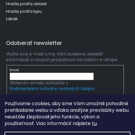
Hračky podľa oblasti
Hračky podľa typu
Labák
Odoberať newsletter
Vložte svoj e-mail a my Vám budeme zasielať
informácie o nových produktoch na našom e-shope.
Email
Vložením emailu súhlasíte s
Podmienkami ochrany osobných údajov.
PRIHLÁSIŤ SA
Používame cookies, aby sme Vám umožnili pohodlné
prehliadanie webu a vďaka analýze prevádzky webu
neustále zlepšovali jeho funkcie, výkon a
použiteľnosť. Viac informácií nájdete
tu
.
Copyright 2026
mlady-vedec.sk
. Všetky práva
vyhradené.
Upraviť nastavenie cookies