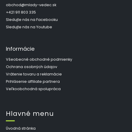
t
obchod
@
mlady-vedec.sk
i
+421 911 803 335
e
Sledujte nás na Facebooku
Sledujte nás na Youtube
Informácie
Všeobecné obchodné podmienky
Ochrana osobných údajov
Vrátenie tovaru a reklamácie
Prihlásenie affiliate partnera
Veľkoobchodná spolupráca
Hlavné menu
Úvodná stránka