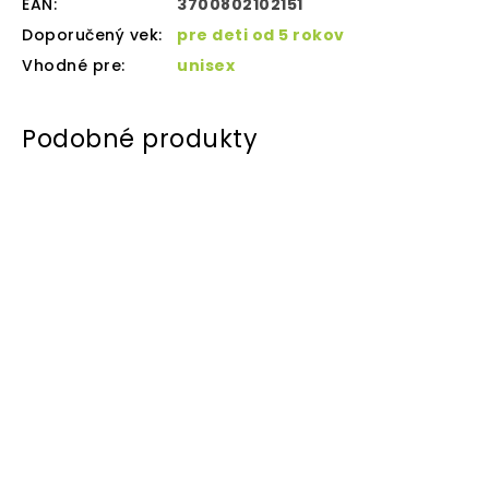
EAN
:
3700802102151
Doporučený vek
:
pre deti od 5 rokov
Vhodné pre
:
unisex