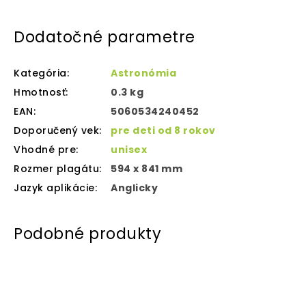
Dodatočné parametre
Kategória
:
Astronómia
Hmotnosť
:
0.3 kg
EAN
:
5060534240452
Doporučený vek
:
pre deti od 8 rokov
Vhodné pre
:
unisex
Rozmer plagátu
:
594 x 841 mm
Jazyk aplikácie
:
Anglicky