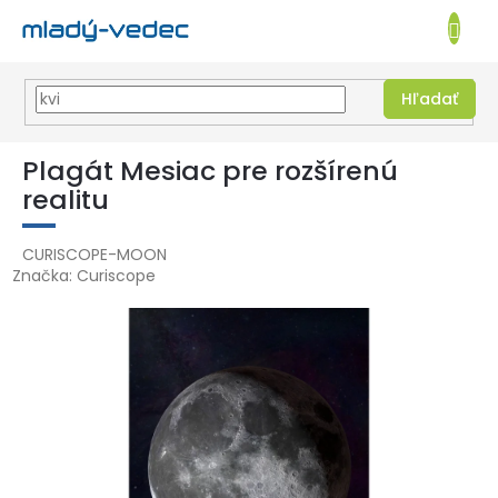
EUR
NÁKUPN
KOŠÍK
Hľadať
Prejsť
na
Plagát Mesiac pre rozšírenú
obsah
realitu
CURISCOPE-MOON
Značka:
Curiscope