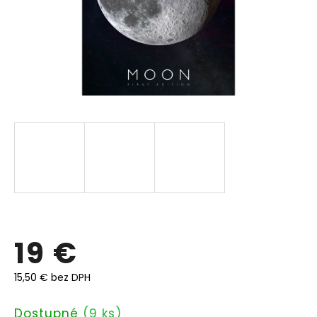
19 €
15,50 € bez DPH
Jednotková
Dostupné
(9 ks)