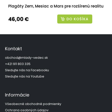
Plagáty Zem, Mesiac a Mars pre rozšírenú realitu
46,00 €
DO KOŠÍKA
Z
á
p
Kontakt
ä
t
obchod
@
mlady-vedec.sk
i
+421 911 803 335
e
Sledujte nás na Facebooku
Sledujte nás na Youtube
Informácie
Všeobecné obchodné podmienky
Ochrana osobných údajov