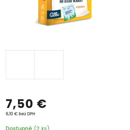
7,50 €
6,10 € bez DPH
Jednotková
Dostupné
(2 ks)