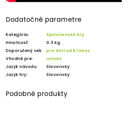
Dodatočné parametre
Kategória
:
Spoločenské hry
Hmotnosť
:
0.3 kg
Doporučený vek
:
pre deti od 6 rokov
Vhodné pre
:
unisex
Jazyk návodu
:
Slovensky
Jazyk hry
:
Slovensky