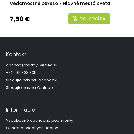
Vedomostné pexeso - Hlavné mestá sveta
7,50 €
DO KOŠÍKA
Z
á
p
Kontakt
ä
t
obchod
@
mlady-vedec.sk
i
+421 911 803 335
e
Sledujte nás na Facebooku
Sledujte nás na Youtube
Informácie
Všeobecné obchodné podmienky
Ochrana osobných údajov