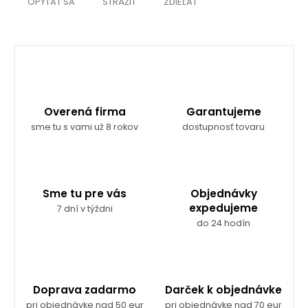
OPÝTAŤ SA
STRÁŽIŤ
ZDIEĽAŤ
Overená firma
Garantujeme
sme tu s vami už 8 rokov
dostupnosť tovaru
Sme tu pre vás
Objednávky
expedujeme
7 dní v týždni
do 24 hodín
Doprava zadarmo
Darček k objednávke
pri objednávke nad 50 eur
pri objednávke nad 70 eur