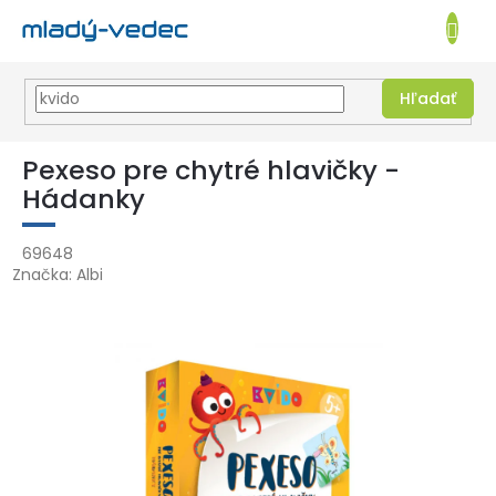
EUR
NÁKUPN
KOŠÍK
Hľadať
Prejsť
na
Pexeso pre chytré hlavičky -
obsah
Hádanky
69648
Značka:
Albi