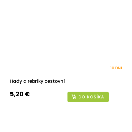
10 DNÍ
Hady a rebríky cestovní
5,20 €
DO KOŠÍKA