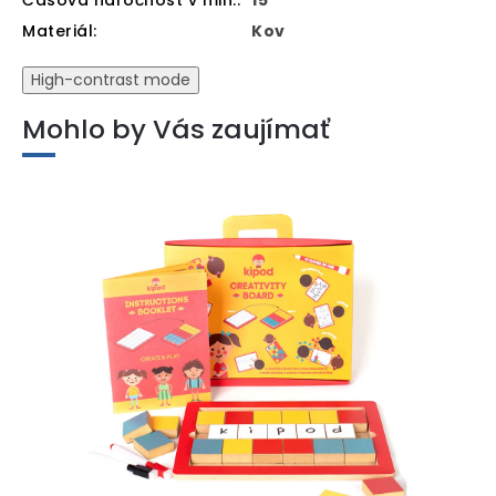
Časová náročnost v min.
:
15
Materiál
:
Kov
High-contrast mode
Mohlo by Vás zaujímať