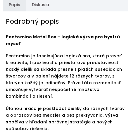
Popis
Diskusia
Podrobný popis
Pentomino Metal Box – logická výzva pre bystrú
myseľ
Pentomino je fascinujúca logická hra, ktorá preverí
kreativitu, trpezlivosť a priestorovú predstavivosť.
Každý dielik sa skladá presne z piatich susediacich
štvorcov a v balení nájdete 12 rôznych tvarov, z
ktorých každý je jedinečný. Práve táto rozmanitosť
umožňuje vytvárať nespočetné množstvo
kombinácií a riešení.
Úlohou hráča je poskladať dieliky do rôznych tvarov
a obrazcov bez medzier a bez prekrývania. Výzva
spočíva v hľadaní správnej stratégie a nových
spôsobov riešenia.