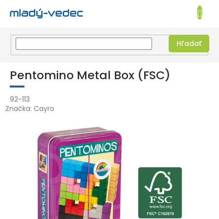
EUR
NÁKUPN
KOŠÍK
Hľadať
Prejsť
na
Pentomino Metal Box (FSC)
obsah
92-113
Značka:
Cayro