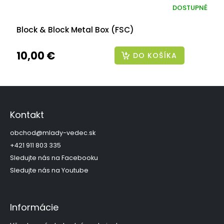
DOSTUPNÉ
Block & Block Metal Box (FSC)
10,00 €
DO KOŠÍKA
Z
á
p
Kontakt
ä
t
obchod
@
mlady-vedec.sk
i
+421 911 803 335
e
Sledujte nás na Facebooku
Sledujte nás na Youtube
Informácie