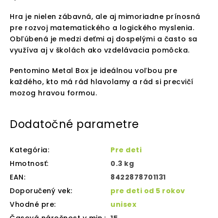
Hra je nielen zábavná, ale aj mimoriadne prínosná
pre rozvoj matematického a logického myslenia.
Obľúbená je medzi deťmi aj dospelými a často sa
využíva aj v školách ako vzdelávacia pomôcka.
Pentomino Metal Box je ideálnou voľbou pre
každého, kto má rád hlavolamy a rád si precvičí
mozog hravou formou.
Dodatočné parametre
Kategória
:
Pre deti
Hmotnosť
:
0.3 kg
EAN
:
8422878701131
Doporučený vek
:
pre deti od 5 rokov
Vhodné pre
:
unisex