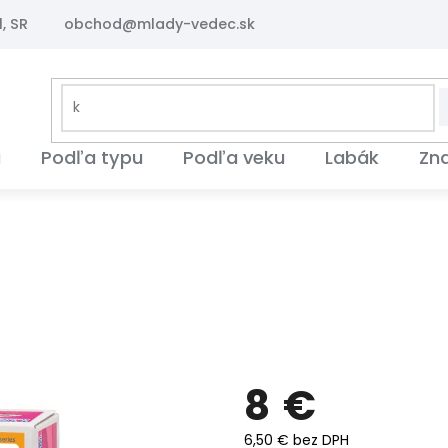
, SR
obchod@mlady-vedec.sk
i
Podľa typu
Podľa veku
Labák
Zn
8 €
6,50 € bez DPH