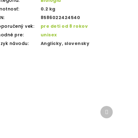
tegória
:
Biológia
motnosť
:
0.2 kg
AN
:
8586022424540
oporučený vek
:
pre deti od 8 rokov
hodné pre
:
unisex
azyk návodu
:
Anglicky, slovensky
Ďalší
produkt