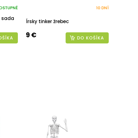
OSTUPNÉ
10 DNÍ
y sada
Írsky tinker žrebec
9 €
OŠÍKA
DO KOŠÍKA