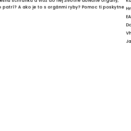
snú schránku a vlož do nej životne dôležité orgány,
Ka
čo patrí? A ako je to s orgánmi ryby? Pomoc ti poskytne
H
E
D
V
J