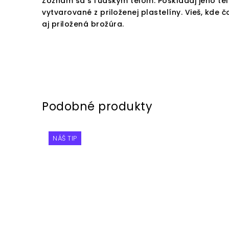
Zoznám sa s ľudským telom. Poskladaj jeho tele
vytvarované z priloženej plastelíny. Vieš, kde 
aj priložená brožúra.
NÁŠ TIP