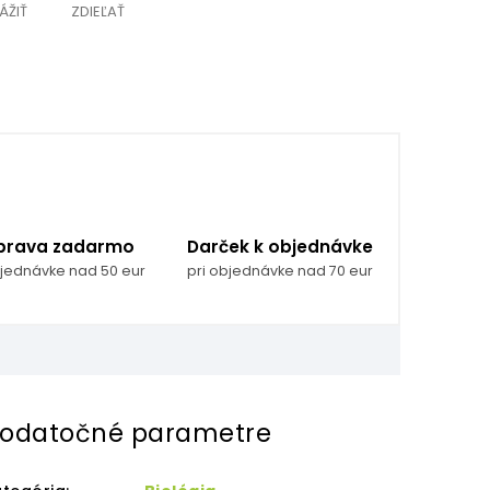
ÁŽIŤ
ZDIEĽAŤ
prava zadarmo
Darček k objednávke
bjednávke nad 50 eur
pri objednávke nad 70 eur
odatočné parametre