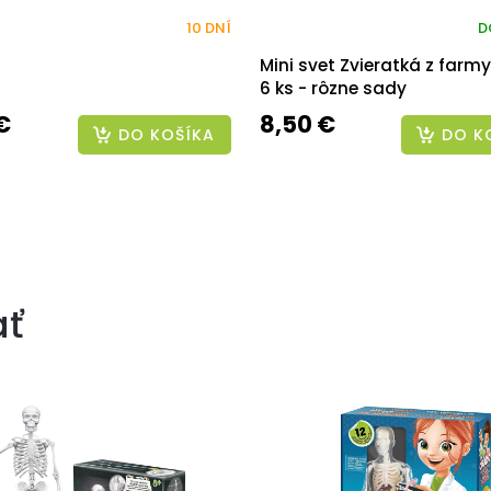
10 DNÍ
D
Mini svet Zvieratká z farm
6 ks - rôzne sady
€
8,50 €
DO KOŠÍKA
DO K
ať