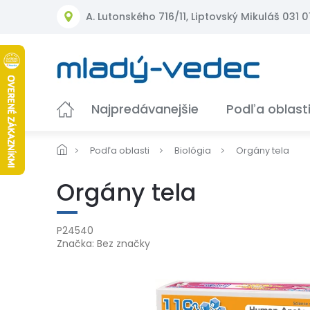
Prejsť
A. Lutonského 716/11, Liptovský Mikuláš 031 01
na
obsah
Najpredávanejšie
Podľa oblast
Podľa oblasti
Biológia
Orgány tela
Orgány tela
P24540
Značka:
Bez značky