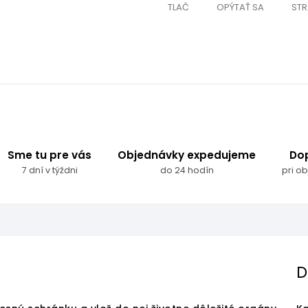
TLAČ
OPÝTAŤ SA
STR
Sme tu pre vás
Objednávky expedujeme
Do
7 dní v týždni
do 24 hodín
pri o
D