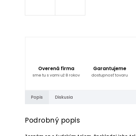
Overená firma
Garantujeme
sme tu s vami už 8 rokov
dostupnosť tovaru
Popis
Diskusia
Podrobný popis