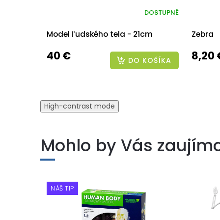
DOSTUPNÉ
Model ľudského tela - 21cm
Zebra
40 €
8,20 
DO KOŠÍKA
High-contrast mode
Mohlo by Vás zaujím
NÁŠ TIP