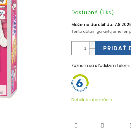
Jednotková
Dostupné
(1 ks)
cena:
Môžeme doručiť do:
7.8.202
Tento dátum garantujeme len p
PRIDAŤ 
Zoznám sa s ľudským telom.
Detailné informácie