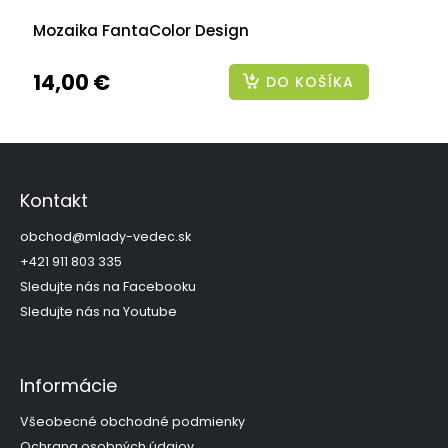
Mozaika FantaColor Design
14,00 €
DO KOŠÍKA
Z
á
p
Kontakt
ä
t
obchod
@
mlady-vedec.sk
i
+421 911 803 335
e
Sledujte nás na Facebooku
Sledujte nás na Youtube
Informácie
Všeobecné obchodné podmienky
Ochrana osobných údajov