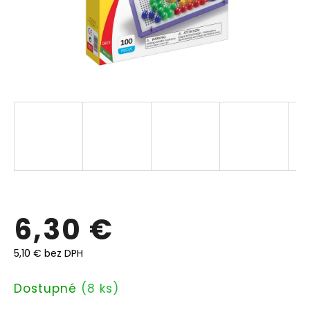
6,30 €
5,10 € bez DPH
Jednotková
Dostupné
(8 ks)
cena: