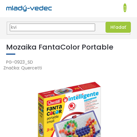
EUR
NÁKUPN
KOŠÍK
Hľadať
Prejsť
na
Mozaika FantaColor Portable
obsah
PG-0923_SD
Značka:
Quercetti