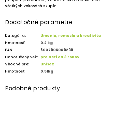
podporuje kreativitu, koordináciu a zábavu detí
všetkých vekových skupín.
Dodatočné parametre
Kategória
:
Umenie, remeslo a kreativita
Hmotnosť
:
0.2 kg
EAN
:
8007905009239
Doporučený vek
:
pre deti od 3 rokov
Vhodné pre
:
unisex
Hmotnosť
:
0.51kg