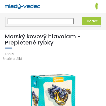
EUR
NÁKUPN
KOŠÍK
Hľadať
Prejsť
na
Morský kovový hlavolam -
obsah
Prepletené rybky
17249
Značka:
Albi