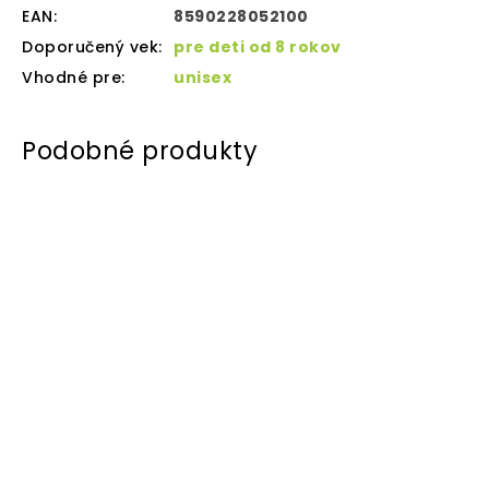
EAN
:
8590228052100
Doporučený vek
:
pre deti od 8 rokov
Vhodné pre
:
unisex