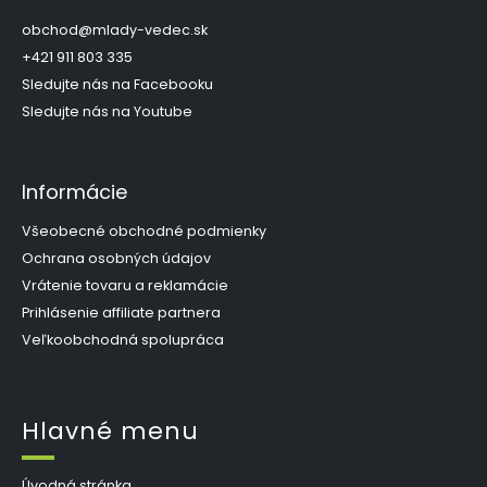
ä
t
obchod
@
mlady-vedec.sk
i
+421 911 803 335
e
Sledujte nás na Facebooku
Sledujte nás na Youtube
Informácie
Všeobecné obchodné podmienky
Ochrana osobných údajov
Vrátenie tovaru a reklamácie
Prihlásenie affiliate partnera
Veľkoobchodná spolupráca
Hlavné menu
Úvodná stránka