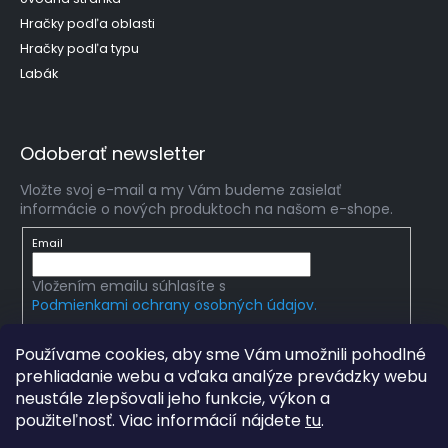
Hračky podľa oblasti
Hračky podľa typu
Labák
Odoberať newsletter
Vložte svoj e-mail a my Vám budeme zasielať
informácie o nových produktoch na našom e-shope.
Email
Vložením emailu súhlasíte s
Podmienkami ochrany osobných údajov.
PRIHLÁSIŤ SA
Používame cookies, aby sme Vám umožnili pohodlné
prehliadanie webu a vďaka analýze prevádzky webu
neustále zlepšovali jeho funkcie, výkon a
použiteľnosť. Viac informácií nájdete
tu
.
Copyright 2026
mlady-vedec.sk
. Všetky práva