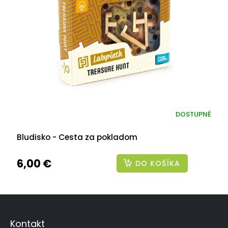
DOSTUPNÉ
Bludisko - Cesta za pokladom
6,00 €
DO KOŠÍKA
Z
á
p
Kontakt