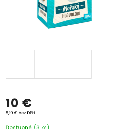
10 €
8,10 € bez DPH
Jednotková
Dostupné
(3 ks)