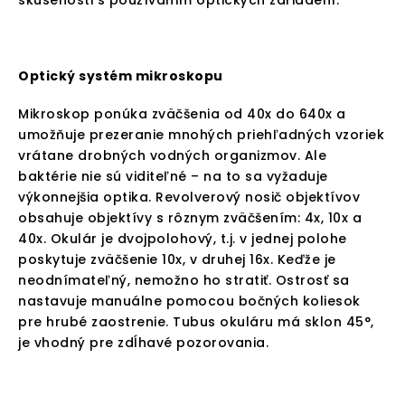
skúsenosti s používaním optických zariadení.
Optický systém mikroskopu
Mikroskop ponúka zväčšenia od 40x do 640x a
umožňuje prezeranie mnohých priehľadných vzoriek
vrátane drobných vodných organizmov. Ale
baktérie nie sú viditeľné – na to sa vyžaduje
výkonnejšia optika. Revolverový nosič objektívov
obsahuje objektívy s rôznym zväčšením: 4x, 10x a
40x. Okulár je dvojpolohový, t.j. v jednej polohe
poskytuje zväčšenie 10x, v druhej 16x. Keďže je
neodnímateľný, nemožno ho stratiť. Ostrosť sa
nastavuje manuálne pomocou bočných koliesok
pre hrubé zaostrenie. Tubus okuláru má sklon 45°,
je vhodný pre zdĺhavé pozorovania.