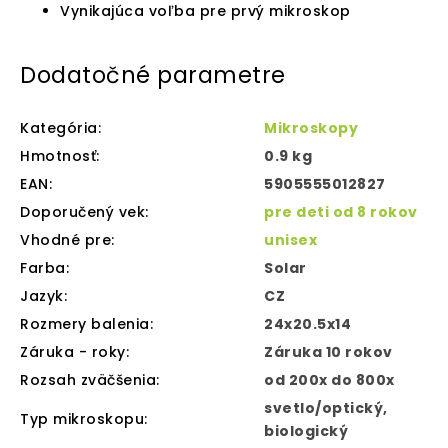
Vynikajúca voľba pre prvý mikroskop
Dodatočné parametre
Kategória
:
Mikroskopy
Hmotnosť
:
0.9 kg
EAN
:
5905555012827
Doporučený vek
:
pre deti od 8 rokov
Vhodné pre
:
unisex
Farba
:
Solar
Jazyk
:
CZ
Rozmery balenia
:
24x20.5x14
Záruka - roky
:
Záruka 10 rokov
Rozsah zväčšenia
:
od 200x do 800x
svetlo/optický,
Typ mikroskopu
:
biologický