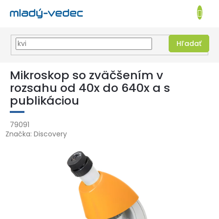
EUR
NÁKUPN
KOŠÍK
Hľadať
Prejsť
na
Mikroskop so zväčšením v
obsah
rozsahu od 40x do 640x a s
publikáciou
79091
Značka:
Discovery