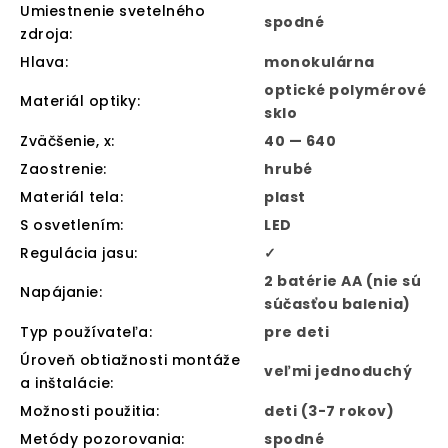
Umiestnenie svetelného
spodné
zdroja
:
Hlava
:
monokulárna
optické polymérové
Materiál optiky
:
sklo
Zväčšenie, x
:
40 — 640
Zaostrenie
:
hrubé
Materiál tela
:
plast
S osvetlením
:
LED
Regulácia jasu
:
✓
2 batérie AA (nie sú
Napájanie
:
súčasťou balenia)
Typ používateľa
:
pre deti
Úroveň obtiažnosti montáže
veľmi jednoduchý
a inštalácie
:
Možnosti použitia
:
deti (3-7 rokov)
Metódy pozorovania
:
spodné