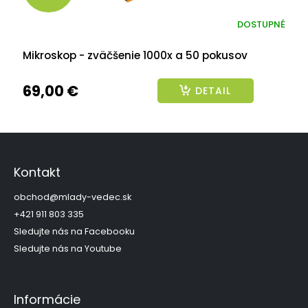
DOSTUPNÉ
Mikroskop - zväčšenie 1000x a 50 pokusov
69,00 €
DETAIL
Z
á
p
Kontakt
ä
t
obchod
@
mlady-vedec.sk
i
+421 911 803 335
e
Sledujte nás na Facebooku
Sledujte nás na Youtube
Informácie