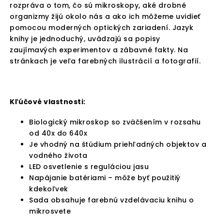
rozpráva o tom, čo sú mikroskopy, aké drobné
organizmy žijú okolo nás a ako ich môžeme uvidieť
pomocou moderných optických zariadení. Jazyk
knihy je jednoduchý, uvádzajú sa popisy
zaujímavých experimentov a zábavné fakty. Na
stránkach je veľa farebných ilustrácií a fotografií.
Kľúčové vlastnosti:
Biologický mikroskop so zväčšením v rozsahu
od 40x do 640x
Je vhodný na štúdium priehľadných objektov a
vodného života
LED osvetlenie s reguláciou jasu
Napájanie batériami – môže byť použitiý
kdekoľvek
Sada obsahuje farebnú vzdelávaciu knihu o
mikrosvete