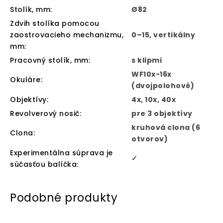
Stolík, mm
:
Ø82
Zdvih stolíka pomocou
zaostrovacieho mechanizmu,
0–15, vertikálny
mm
:
Pracovný stolík, mm
:
s klipmi
WF10x-16x
Okuláre
:
(dvojpolohové)
Objektívy
:
4x, 10x, 40x
Revolverový nosič
:
pre 3 objektívy
kruhová clona (6
Clona
:
otvorov)
Experimentálna súprava je
✓
súčasťou balíčka
: