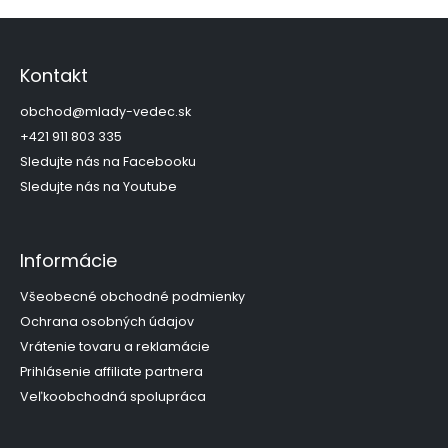
Z
á
p
Kontakt
ä
t
obchod
@
mlady-vedec.sk
i
+421 911 803 335
e
Sledujte nás na Facebooku
Sledujte nás na Youtube
Informácie
Všeobecné obchodné podmienky
Ochrana osobných údajov
Vrátenie tovaru a reklamácie
Prihlásenie affiliate partnera
Veľkoobchodná spolupráca