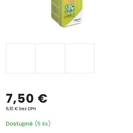
7,50 €
6,10 € bez DPH
Jednotková
Dostupné
(5 ks)
cena: