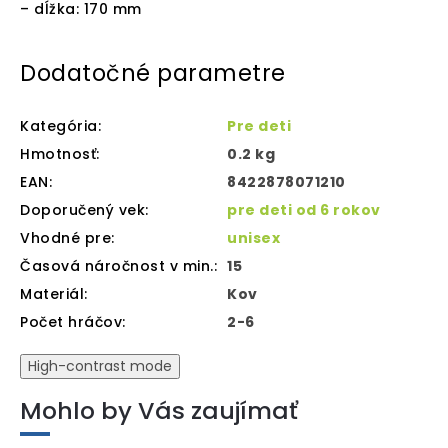
– dĺžka: 170 mm
Dodatočné parametre
Kategória
:
Pre deti
Hmotnosť
:
0.2 kg
EAN
:
8422878071210
Doporučený vek
:
pre deti od 6 rokov
Vhodné pre
:
unisex
Časová náročnost v min.
:
15
Materiál
:
Kov
Počet hráčov
:
2-6
High-contrast mode
Mohlo by Vás zaujímať