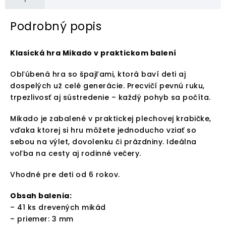
Podrobný popis
Klasická hra Mikado v praktickom balení
Obľúbená hra so špajľami, ktorá baví deti aj
dospelých už celé generácie. Precvičí pevnú ruku,
trpezlivosť aj sústredenie – každý pohyb sa počíta.
Mikado je zabalené v praktickej plechovej krabičke,
vďaka ktorej si hru môžete jednoducho vziať so
sebou na výlet, dovolenku či prázdniny. Ideálna
voľba na cesty aj rodinné večery.
Vhodné pre deti od 6 rokov.
Obsah balenia:
– 41 ks drevených mikád
– priemer: 3 mm