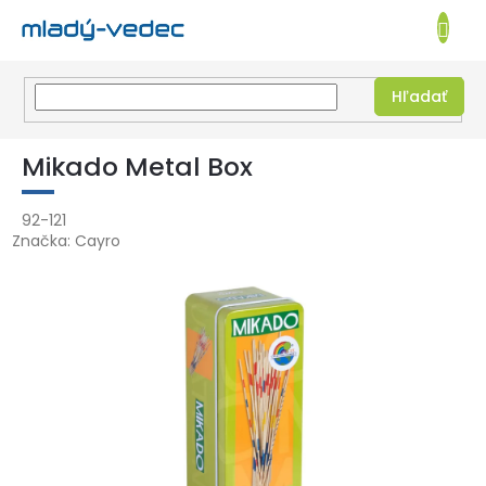
EUR
NÁKUPN
KOŠÍK
Hľadať
Prejsť
na
Mikado Metal Box
obsah
92-121
Značka:
Cayro