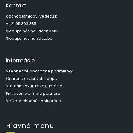
p
Kontakt
ä
t
obchod
@
mlady-vedec.sk
i
+421 911 803 335
e
Sledujte nás na Facebooku
Sledujte nás na Youtube
Informácie
Všeobecné obchodné podmienky
Ochrana osobných údajov
Vrátenie tovaru a reklamácie
Prihlásenie affiliate partnera
Veľkoobchodná spolupráca
Hlavné menu