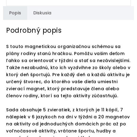
Popis
Diskusia
Podrobný popis
S touto magnetickou organizačnou schémou sa
plány rodiny stanú hračkou. Pomôžu vašim deťom
ľahko sa orientovať v týždni a stať sa nezávislejšími.
Takže nezabudnú, kto ich vyzdvihne zo školy alebo v
ktorý deň športujú. Pre každý deň a každú aktivitu je
určený štvorec, do ktorého vaše dieťa umiestni
zvierací magnet, ktorý predstavuje člena alebo
členov rodiny, ktorí sa tejto aktivity zúčastňujú.
Sada obsahuje 5 zvieratiek, z ktorých je 11 kópií, 7
nálepiek v 6 jazykoch na dni v týždni a 20 magnetov
na aktivity od jednoduchých domácich prác až po
voľnočasové aktivity, vrátane športu, hudby a