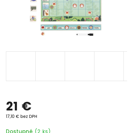
21 €
17,10 € bez DPH
Jednotková
Dostupné
(2 ks)