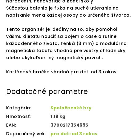
narodenín, nehovoriac o konci školy.
Súčasťou balenia je fixka na suché utieranie na
napísanie mena každej osoby do určeného štvorca.
Tento organizér je ideálny na to, aby pomohol
vášmu dieťaťu naučiť sa pojem o čase a rutine
každodenného života. Tenká (3 mm) a modulárna
magnetická tabuľa vhodná pre všetky chladničky
alebo akýkoľvek iný magnetický povrch.
Kartónová hračka vhodná pre deti od 3 rokov.
Dodatočné parametre
Kategória
:
Spoločenské hry
Hmotnosť
:
1.19 kg
EAN
:
3700217354695
Doporučený vek
:
pre deti od 3 rokov