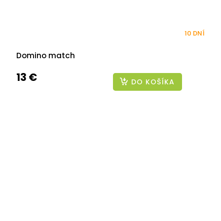
10 DNÍ
Domino match
13 €
DO KOŠÍKA