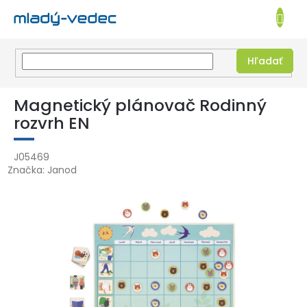
EUR
NÁKUPN
KOŠÍK
Hľadať
Prejsť
na
Magnetický plánovač Rodinný
obsah
rozvrh EN
J05469
Značka:
Janod