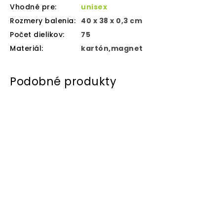
Vhodné pre
:
unisex
Rozmery balenia
:
40 x 38 x 0,3 cm
Počet dielikov
:
75
Materiál
:
kartón,magnet